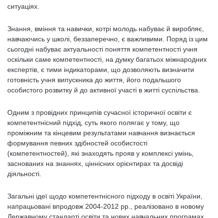
ситуаціях.
Знання, вміння та навички, котрі молодь набуває й виробляє,
навчаючись у школі, беззаперечно, є важливими. Поряд із цим
сьогодні набуває актуальності поняття компетентності учня
оскільки саме компетентності, на думку багатьох міжнародних
експертів, є тими індикаторами, що дозволяють визначити
готовність учня випускника до життя, його подальшого
особистого розвитку й до активної участі в житті суспільства.
Одним з провідних принципів сучасної історичної освіти є
компетентнісний підхід, суть якого полягає у тому, що
проміжним та кінцевим результатами навчання визнається
формування певних здібностей особистості
(компетентностей), які знаходять прояв у комплексі умінь,
заснованих на знаннях, ціннісних орієнтирах та досвіді
діяльності.
Загальні ідеї щодо компетентнісного підходу в освіті України,
напрацьовані впродовж 2004-2012 рр., реалізовано в новому
Державному стандарті освіти та нових навчальних програмах