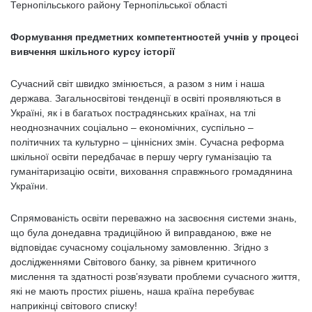
Тернопільського району Тернопільської області
Формування предметних компетентностей учнів у процесі
вивчення шкільного курсу історії
Сучасний світ швидко змінюється, а разом з ним і наша
держава. Загальносвітові тенденції в освіті проявляються в
Україні, як і в багатьох пострадянських країнах, на тлі
неоднозначних соціально – економічних, суспільно –
політичних та культурно – ціннісних змін. Сучасна реформа
шкільної освіти передбачає в першу чергу гуманізацію та
гуманітаризацію освіти, виховання справжнього громадянина
України.
Спрямованість освіти переважно на засвоєння системи знань,
що була донедавна традиційною й виправданою, вже не
відповідає сучасному соціальному замовленню. Згідно з
дослідженнями Світового банку, за рівнем критичного
мислення та здатності розв’язувати проблеми сучасного життя,
які не мають простих рішень, наша країна перебуває
наприкінці світового списку!