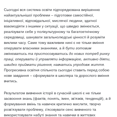
Сьогодні вся система освіти підпорядкована вирішенню
найактуальнішої проблеми – підготовки самостійної,
ініціативної, відповідальної, мислячої людини, здатної
взаємодіяти з іншими у ситуації, що швидко змінюється,
реалізувати себе у полікультурному та багатоетнічному
середовищі, шанувати загальнолюдські цінності й розуміти
виклики часу. Саме тому важливим нині є не тільки вміння
оперувати власними знаннями, а й
бути готовим
змінюватись та пристосовуватись до нових потреб ринку
праці, оперувати й управляти інформацією, активно діяти,
швидко приймати рішення,
навчатись упродовж життя
.
Прогресивна освітня спільнота сьогодні ставить перед собою
нове завдання – сформувати в школяра та дорослого вміння
вчитись.
Результатом вивчення історії в сучасній школі є не тільки
засвоєння знань (фактів, понять, імен, зв’язків, тенденцій), а й
формування вмінь та навичок критично мислити, творчо
розв’язувати проблему, з’ясовувати сенс вивченого та
використовувати набуті знання та навички в життєвих