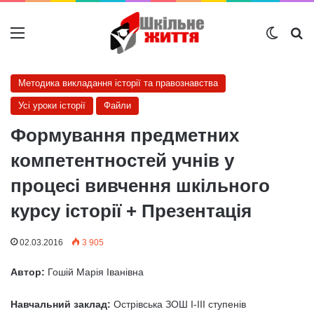
Меню
Switch
Ш
Методика викладання історії та правознавства
Усі уроки історії
Файли
Формування предметних
компетентностей учнів у
процесі вивчення шкільного
курсу історії + Презентація
02.03.2016
3 905
Автор:
Гошій Марія Іванівна
Навчальний заклад:
Острівська ЗОШ І-ІІІ ступенів