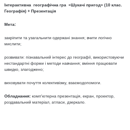
Інтерактивна географічна гра «Шукачі пригод» (10 клас.
Географія) + Презентація
Мета:
закріпити та узагальнити одержані знання; вчити логічно
мислити;
розвивати: пізнавальний інтерес до географії, використовуючи
нестандартні форми і методи навчання; вміння працювати
швидко, злагоджено;
виховувати почуття колективізму, взаємодопомоги.
Обладнання:
комп′ютерна презентація, екран, проектор,
роздавальний матеріал, атласи, дзеркало.