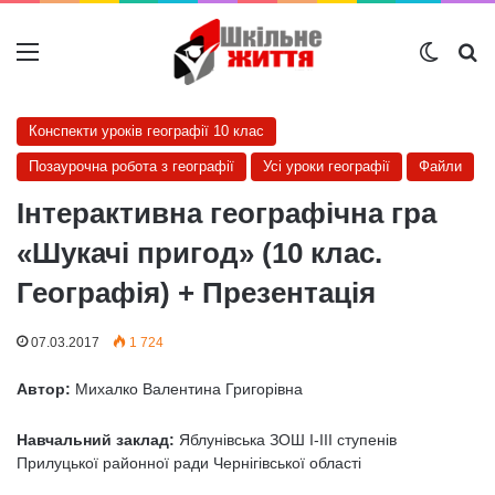
Меню
Switch
Ш
Конспекти уроків географії 10 клас
Позаурочна робота з географії
Усі уроки географії
Файли
Інтерактивна географічна гра
«Шукачі пригод» (10 клас.
Географія) + Презентація
07.03.2017
1 724
Автор:
Михалко Валентина Григорівна
Навчальний заклад:
Яблунівська ЗОШ І-ІІІ ступенів
Прилуцької районної ради Чернігівської області