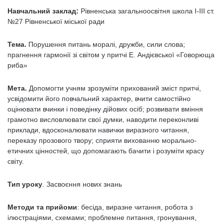
Навчальний заклад:
Рівненська загальноосвітня школа І-ІІІ ст.
№27 Рівненської міської ради
Тема.
Порушення питань моралі, дружби, сили слова;
прагнення гармонії зі світом у притчі Е. Андієвської «Говорюща
риба»
Мета.
Допомогти учням зрозуміти прихований зміст притчі,
усвідомити його повчальний характер, вчити самостійно
оцінювати вчинки і поведінку дійових осіб; розвивати вміння
грамотно висловлювати свої думки, наводити переконливі
приклади, вдосконалювати навички виразного читання,
переказу прозового твору; сприяти вихованню морально-
етичних цінностей, що допомагають бачити і розуміти красу
світу.
Тип уроку
. Засвоєння нових знань
Методи та прийоми
: бесіда, виразне читання, робота з
ілюстраціями, схемами; проблемне питання, гронування,