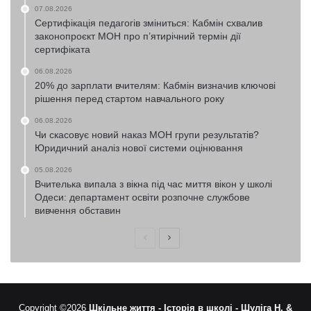
07.08.2026
Сертифікація педагогів зміниться: Кабмін схвалив
законопроєкт МОН про п’ятирічний термін дії
сертифіката
06.08.2026
20% до зарплати вчителям: Кабмін визначив ключові
рішення перед стартом навчального року
06.08.2026
Чи скасовує новий наказ МОН групи результатів?
Юридичний аналіз нової системи оцінювання
05.08.2026
Вчителька випала з вікна під час миття вікон у школі
Одеси: департамент освіти розпочне службове
вивчення обставин
Попередня
Наступна
сторінка
сторінка
Copyright ©2026
Шкільне життя -
Історія в школі -
Шуліга Н. &