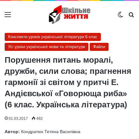
Меню
Switch
Ш
Конспекти уроків української літератури 6 клас
Усі уроки української мови та літератури
Файли
Порушення питань моралі,
дружби, сили слова; прагнення
гармонії зі світом у притчі Е.
Андієвської «Говорюща риба»
(6 клас. Українська література)
01.03.2017
492
Автор:
Кондратюк Тетяна Василівна