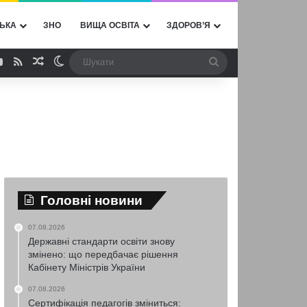
ЬКА
ЗНО
ВИЩА ОСВІТА
ЗДОРОВ’Я
ebook
YouTube
RSS
Випадкова стаття
Switch skin
Шукати
Головні новини
07.08.2026
Державні стандарти освіти знову
змінено: що передбачає рішення
Кабінету Міністрів України
07.08.2026
Сертифікація педагогів зміниться: