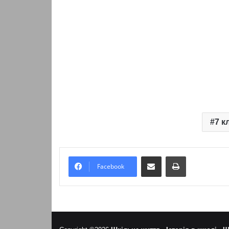
7 к
Надіслати електронною поштою
Надрукувати
Facebook