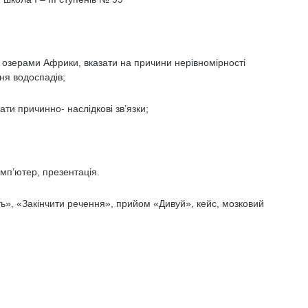
 озерами Африки, вказати на причини нерівномірності
ня водоспадів;
вати причинно- наслідкові зв’язки;
омп’ютер, презентація.
ть», «Закінчити речення», прийом «Дивуй», кейс, мозковий