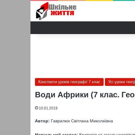
Конспекти уроків географії 7 клас
Усі уроки геог
Води Африки (7 клас. Гео
10.01.2019
Автор:
Гаврилюк Світлана Миколаївна
Навчальний заклад:
Криворізька загальноосвітня