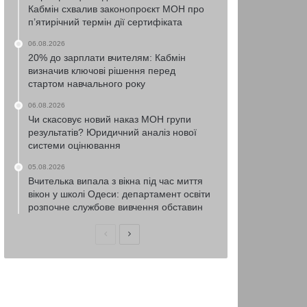
Кабмін схвалив законопроєкт МОН про
п’ятирічний термін дії сертифіката
06.08.2026
20% до зарплати вчителям: Кабмін
визначив ключові рішення перед
стартом навчального року
06.08.2026
Чи скасовує новий наказ МОН групи
результатів? Юридичний аналіз нової
системи оцінювання
05.08.2026
Вчителька випала з вікна під час миття
вікон у школі Одеси: департамент освіти
розпочне службове вивчення обставин
Попередня
Наступна
сторінка
сторінка