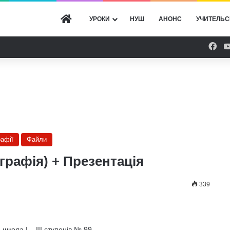
ГОЛОВНА
УРОКИ
НУШ
АНОНС
УЧИТЕЛЬС
Fac
рафії
Файли
графія) + Презентація
339
 школа І – ІІІ ступенів № 99