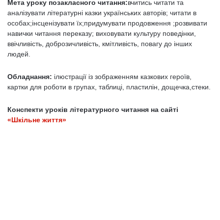
Мета уроку позакласного читання:
вчитись читати та
аналізувати літературні казки українських авторів; читати в
особах;інсценізувати їх;придумувати продовження ;розвивати
навички читання переказу; виховувати культуру поведінки,
ввічливість, доброзичливість, кмітливість, повагу до інших
людей.
Обладнання:
ілюстрації із зображенням казкових героїв,
картки для роботи в групах, таблиці, пластилін, дощечка,стеки.
Конспекти уроків літературного читання на сайті
«Шкільне життя»