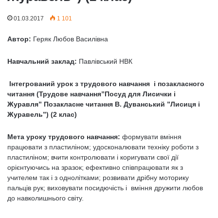
01.03.2017
1 101
Автор:
Геряк Любов Василівна
Навчальний заклад:
Павлівський НВК
Інтегрований урок з трудового навчання і позакласного
читання (Трудове навчання”Посуд для Лисички і
Журавля” Позакласне читання В. Дуванський ”Лисиця і
Журавель”) (2 клас)
Мета уроку трудового навчання:
формувати вміння
працювати з пластиліном; удосконалювати техніку роботи з
пластиліном; вчити контролювати і коригувати свої дії
орієнтуючись на зразок; ефективно співпрацювати як з
учителем так і з однолітками; розвивати дрібну моторику
пальців рук; виховувати посидючість і вміння дружити любов
до навколишнього світу.