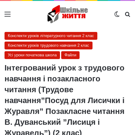
Меню
Switch
Ш
Конспекти уроків літературного читання 2 клас
Конспекти уроків трудового навчання 2 клас
Усі уроки початкова школа
Файли
Інтегрований урок з трудового
навчання і позакласного
читання (Трудове
навчання”Посуд для Лисички і
Журавля” Позакласне читання
В. Дуванський ”Лисиця і
Журавель”) (2 клас)