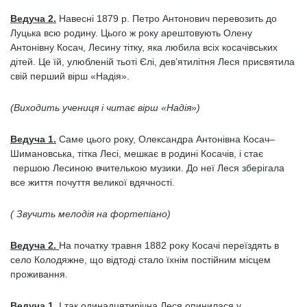
Ведуча 2.
Навесні 1879 р. Петро Антонович перевозить до
Луцька всю родину. Цього ж року арештовують Олену
Антонівну Косач, Лесину тітку, яка любила всіх косачівських
дітей. Це їй, улюбленій тьоті Єлі, дев’ятилітня Леся присвятила
свій перший вірш «Надія».
(Виходить учениця і читає вірш «Надія»)
Ведуча 1.
Саме цього року, Олександра Антонівна Косач–
Шимановська, тітка Лесі, мешкає в родині Косачів, і стає
першою Лесиною вчителькою музики. До неї Леся зберігала
все життя почуття великої вдячності.
( Звучить мелодія на фортепіано)
Ведуча 2.
На початку травня 1882 року Косачі переїздять в
село Колодяжне, що відтоді стало їхнім постійним місцем
проживання.
Ведуча 1.
І так одинадцятирічна Леся опинилася у