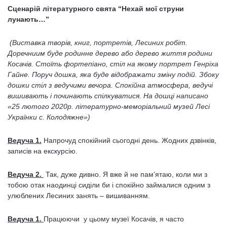
Сценарій літературного свята “Нехай мої струни
лунають…”
(Виставка творів, книг, портретів, Лесиних робіт.
Доречниим буде родинне дерево або дерево життя родини
Косачів. Стоїть фортепіано, стіл на якому портрет Генріха
Гайне. Поруч дошка, яка буде відображати зміну подій. Збоку
дошки стіл з ведучими вечора. Спокійна атмосфера, ведучі
вишивають і починають спілкуватися. На дошці написано
«25 лютого 2020р. літературно-меморіальний музей Лесі
Українки с. Колодяжне»)
Ведуча 1.
Напрочуд спокійний сьогодні день. Жодних дзвінків,
записів на екскурсію.
Ведуча 2.
Так, дуже дивно. Я вже й не пам’ятаю, коли ми з
тобою отак наодинці сиділи би і спокійно займалися одним з
улюблених Лесиних занять – вишиванням.
Ведуча 1.
Працюючи у цьому музеї Косачів, я часто