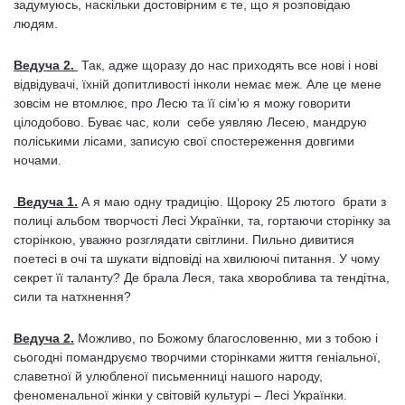
задумуюсь, наскільки достовірним є те, що я розповідаю
людям.
Ведуча 2.
Так, адже щоразу до нас приходять все нові і нові
відвідувачі, їхній допитливості інколи немає меж. Але це мене
зовсім не втомлює, про Лесю та її сім’ю я можу говорити
цілодобово. Буває час, коли себе уявляю Лесею, мандрую
поліськими лісами, записую свої спостереження довгими
ночами.
Ведуча 1.
А я маю одну традицію. Щороку 25 лютого брати з
полиці альбом творчості Лесі Українки, та, гортаючи сторінку за
сторінкою, уважно розглядати світлини. Пильно дивитися
поетесі в очі та шукати відповіді на хвилюючі питання. У чому
секрет її таланту? Де брала Леся, така хвороблива та тендітна,
сили та натхнення?
Ведуча 2.
Можливо, по Божому благословенню, ми з тобою і
сьогодні помандруємо творчими сторінками життя геніальної,
славетної й улюбленої письменниці нашого народу,
феноменальної жінки у світовій культурі – Лесі Українки.