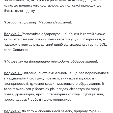
гостей-вчителів, які з року в рік плекають любов до рідного
краю, до волинського фольклору, до поліської природи, до
батьківського дому.
(Говорить промову Мар’яна Василівна).
Ведуча 2.
Розпочнімо обдаровування. Кожен із гостей зможе
залишити свій улюблений колір веселки у цій прозорій вазі, а
навзаєм отримає рукодільний виріб від вихованців гуртка ЗОШ
села Сошичне.
(Під музику на фортепіано проходить обдаровування).
Ведуча 1.
Світлано, листаючи альбом, я ще раз переконалася
в надзвичайній силі духу поетеси, винятковій мужності і
принциповості, духовної краси і мистецького обдарування. Її
талант виявився у багатьох різновидах літературної праці –
поезії, драматургії, прозі, літературній критиці і публіцистиці,
перекладацькій роботі і фольклористиці.
Ведуча 2.
До того ж любила Леся землю, природу України.