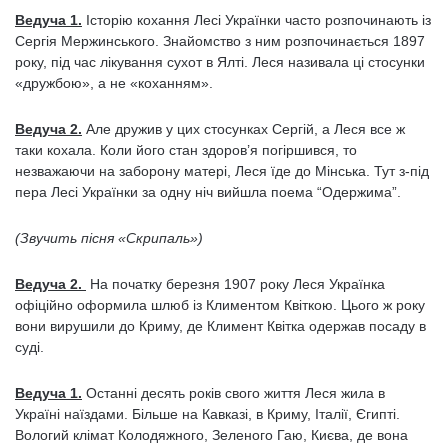
Ведуча 1.
Історію кохання Лесі Українки часто розпочинають із
Сергія Мержинського. Знайомство з ним розпочинається 1897
року, під час лікування сухот в Ялті. Леся називала ці стосунки
«дружбою», а не «коханням».
Ведуча 2.
Але дружив у цих стосунках Сергій, а Леся все ж
таки кохала. Коли його стан здоров’я погіршився, то
незважаючи на заборону матері, Леся їде до Мінська. Тут з-під
пера Лесі Українки за одну ніч вийшла поема “Одержима”.
(Звучить пісня «Скрипаль»)
Ведуча 2.
На початку березня 1907 року Леся Українка
офіційно оформила шлюб із Климентом Квіткою. Цього ж року
вони вирушили до Криму, де Климент Квітка одержав посаду в
суді.
Ведуча 1.
Останні десять років свого життя Леся жила в
Україні наїздами. Більше на Кавказі, в Криму, Італії, Єгипті.
Вологий клімат Колодяжного, Зеленого Гаю, Києва, де вона