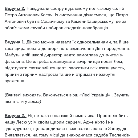
Ведуча 2.
Навідували сестру в далекому поліському селі й
Петро Антонович Косач. Із листування дізнаємося, що Петро
Антонович був і в Сошичному та Камені-Каширському, де за
обов’язками служби набирав солдатів-новобранців.
Ведуча 1.
Дійсно можна назвати їх односельчанами, та й ще
така щира повага до щорічного відзначення Дня народження.
Мабуть, у тій школі директор надто вимоглива до вчителів-
філологів. Це ж треба організувати вечір читців поезії Лесі,
підготувати святковий концерт, заохотити всіх взяти участь,
прийти з гарним настроєм та ще й отримати незабутні
враження
(Вчителі виходять. Виконується вірш «Лесі Українці» . Звучить
пісня «Ти у
гаях»)
Ведуча 2.
Ні, не така вона вже й вимоглива. Просто любить
нашу Лесю усім своїм щирим серцем. Адже ніхто і не
здогадується, що народилася і виховалась вона в Запрудді.
Виявляється, на тому місці де знаходилася садиба Тесленків-