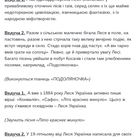
привабливому оточенні лісів і гаїв, серед селян з їх ще майже
недоторканою цивілізацією, язичницькою фантазією, з їх
народною міфотворчістю.
Ведуча 2.
Разом з сільською малечею бігала Леся в поле, на
пастовень, разом з нею стрічала таку велику вечірню подію, як
вступ череди в село. Стадо корів гнав дід пастух. «А він гарно
вмів грати на сопілці». Певно, це й привертало увагу Лесі.
Багато пісень увійшли в побут Косачів і стали там улюбленими
піснями, наприклад, «Подоляночка».
(Виконується танець «ПОДОЛЯНОЧКА»)
Ведуча 1.
А вже з 1884 року Леся Українка активно пише
вірші: «Конвалія», «Сафо», «Літо краснеє минуло». Цього ж
року з’явився псевдонім – Леся Українка.
(Звучить пісня «Літо краснеє минуло»
Ведуча 2.
У 19-літньому віці Леся Українка написала для своїх