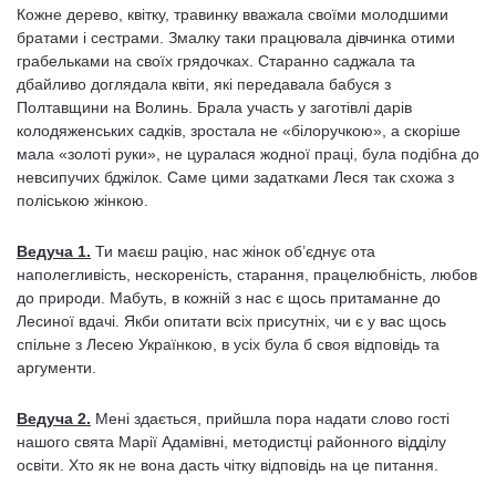
Кожне дерево, квітку, травинку вважала своїми молодшими
братами і сестрами. Змалку таки працювала дівчинка отими
грабельками на своїх грядочках. Старанно саджала та
дбайливо доглядала квіти, які передавала бабуся з
Полтавщини на Волинь. Брала участь у заготівлі дарів
колодяженських садків, зростала не «білоручкою», а скоріше
мала «золоті руки», не цуралася жодної праці, була подібна до
невсипучих бджілок. Саме цими задатками Леся так схожа з
поліською жінкою.
Ведуча 1.
Ти маєш рацію, нас жінок об’єднує ота
наполегливість, нескореність, старання, працелюбність, любов
до природи. Мабуть, в кожній з нас є щось притаманне до
Лесиної вдачі. Якби опитати всіх присутніх, чи є у вас щось
спільне з Лесею Українкою, в усіх була б своя відповідь та
аргументи.
Ведуча 2.
Мені здається, прийшла пора надати слово гості
нашого свята Марії Адамівні, методистці районного відділу
освіти. Хто як не вона дасть чітку відповідь на це питання.