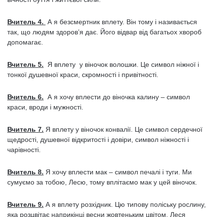
Вчитель 4.
А я безсмертник вплету. Він тому і називається
так, що людям здоров’я дає. Його відвар від багатьох хвороб
допомагає.
Вчитель 5.
Я вплету у віночок волошки. Це символ ніжної і
тонкої душевної краси, скромності і привітності.
Вчитель 6.
А я хочу вплести до віночка калину – символ
краси, вроди і мужності.
Вчитель 7.
Я вплету у віночок конвалії. Це символ сердечної
щедрості, душевної відкритості і довіри, символ ніжності і
чарівності.
Вчитель 8.
Я хочу вплести мак – символ печалі і туги. Ми
сумуємо за тобою, Лесю, тому вплітаємо мак у цей віночок.
Вчитель 9.
А я вплету розхідник. Цю типову поліську рослину,
яка розцвітає наприкінці весни жовтеньким цвітом, Леся