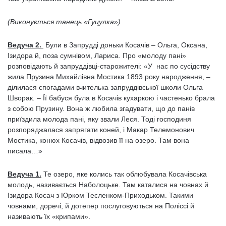
(Виконується танець «Гуцулка»)
Ведуча 2.
Були в Запрудді доньки Косачів – Ольга, Оксана,
Ізидора й, поза сумнівом, Лариса. Про «молоду пані»
розповідають й запруддівці-старожителі: «У нас по сусідству
жила Прузина Михайлівна Мостика 1893 року народження, –
ділилася спогадами вчителька запруддівської школи Ольга
Шворак. – Її бабуся була в Косачів кухаркою і частенько брала
з собою Прузину. Вона ж любила згадувати, що до панів
приїздила молода пані, яку звали Леся. Тоді господиня
розпоряджалася запрягати коней, і Макар Телемонович
Мостика, конюх Косачів, відвозив її на озеро. Там вона
писала…»
Ведуча 1.
Те озеро, яке колись так облюбувала Косачівська
молодь, називається Наболоцьке. Там каталися на човнах й
Ізидора Косач з Юрком Тесленком-Приходьком. Такими
човнами, доречі, й дотепер послуговуються на Поліссі й
називають їх «крипами».