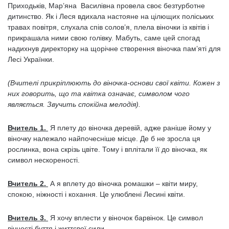
Приходьків, Мар’яна Василівна провела своє безтурботне
дитинство. Як і Леся вдихала настояне на цілющих поліських
травах повітря, слухала спів солов’я, плела віночки із квітів і
прикрашала ними свою голівку. Мабуть, саме цей спогад
надихнув директорку на щорічне створення віночка пам’яті для
Лесі Українки.
(Вчителі прикріплюють до віночка-основи свої квіти. Кожен з
них говорить, що та квітка означає, символом чого
являється. Звучить спокійна мелодія).
Вчитель 1.
Я плету до віночка деревій, адже раніше йому у
віночку належало найпочесніше місце. Де б не зросла ця
рослинка, вона скрізь цвіте. Тому і вплітали її до віночка, як
символ нескореності.
Вчитель 2.
А я вплету до віночка ромашки – квіти миру,
спокою, ніжності і кохання. Це улюблені Лесині квіти.
Вчитель 3.
Я хочу вплести у віночок барвінок. Це символ
вічності буття і життєвої сили.