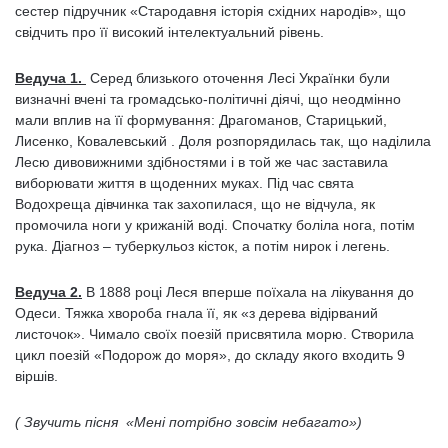
сестер підручник «Стародавня історія східних народів», що
свідчить про її високий інтелектуальний рівень.
Ведуча 1.
Серед близького оточення Лесі Українки були
визначні вчені та громадсько-політичні діячі, що неодмінно
мали вплив на її формування: Драгоманов, Старицький,
Лисенко, Ковалевський . Доля розпорядилась так, що наділила
Лесю дивовижними здібностями і в той же час заставила
виборювати життя в щоденних муках. Під час свята
Водохреща дівчинка так захопилася, що не відчула, як
промочила ноги у крижаній воді. Спочатку боліла нога, потім
рука. Діагноз – туберкульоз кісток, а потім нирок і легень.
Ведуча 2.
В 1888 році Леся вперше поїхала на лікування до
Одеси. Тяжка хвороба гнала її, як «з дерева відірваний
листочок». Чимало своїх поезій присвятила морю. Створила
цикл поезій «Подорож до моря», до складу якого входить 9
віршів.
( Звучить пісня «Мені потрібно зовсім небагато»)