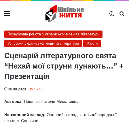
Меню
Switch
Ш
Позаурочна робота з української мови та літератури
Усі уроки української мови та літератури
Файли
Сценарій літературного свята
“Нехай мої струни лунають…” +
Презентація
30.08.2020
4 240
Авторка:
Пшонюк Наталія Миколаївна
Навчальний заклад:
Опорний заклад загальної середньої
освіти с. Сошичне