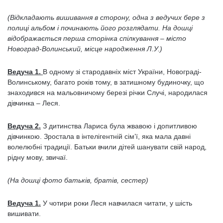
(Відкладають вишивання в сторону, одна з ведучих бере з
полиці альбом і починають його розглядати. На дошці
відображається перша сторінка спілкування – місто
Новоград-Волинський, місце народження Л.У.)
Ведуча 1.
В одному зі стародавніх міст України, Новограді-
Волинському, багато років тому, в затишному будиночку, що
знаходився на мальовничому березі річки Случі, народилася
дівчинка – Леся.
Ведуча 2.
З дитинства Лариса була жвавою і допитливою
дівчинкою. Зростала в інтелігентній сім’ї, яка мала давні
волелюбні традиції. Батьки вчили дітей шанувати свій народ,
рідну мову, звичаї.
(На дошці фото батьків, братів, сестер)
Ведуча 1.
У чотири роки Леся навчилася читати, у шість
вишивати.