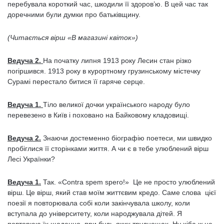
перебувала короткий час, шкодили її здоров’ю. В цей час так
доречними були думки про батьківщину.
(Читається вірш «В магазині квіток»)
Ведуча 2.
На початку липня 1913 року Лесин стан різко
погіршився. 1913 року в курортному грузинському містечку
Сурамі перестало битися її гаряче серце.
Ведуча 1.
Тіло великої дочки українського народу було
перевезено в Київ і поховано на Байковому кладовищі.
Ведуча 2.
Знаючи достеменно біографію поетеси, ми швидко
пробіглися її сторінками життя. А чи є в тебе улюблений вірш
Лесі Українки?
Ведуча 1.
Так. «Contra spem spero!» Це не просто улюблений
вірш. Це вірш, який став моїм життєвим кредо. Саме слова цієї
поезії я повторювала собі коли закінчувала школу, коли
вступала до університету, коли народжувала дітей. Я