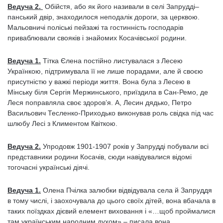
Ведуча 2.
Обійстя, або як його називали в селі Запрудді–
панський двір, знаходилося неподалік дороги, за церквою.
Мальовничі поліські пейзажі та гостинність господарів
приваблювали свояків і знайомих Косачівської родини.
Ведуча 1.
Тітка Єлена постійно листувалася з Лесею
Українкою, підтримувала її не лише порадами, але й своєю
присутністю у важкі періоди життя. Вона була з Лесею в
Мінську біля Сергія Мержинського, приїздила в Сан-Ремо, де
Леся поправляла своє здоров’я. А, Лесин дядько, Петро
Васильович Тесленко-Приходько виконував роль свідка під час
шлюбу Лесі з Климентом Квіткою.
Ведуча 2.
Упродовж 1901-1907 років у Запрудді побували всі
представники родини Косачів, сюди навідувалися відомі
тогочасні українські діячі.
Ведуча 1.
Олена Пчілка залюбки відвідувала села й Запруддя
в тому числі, і заохочувала до цього своїх дітей, вона вбачала в
таких поїздках дієвий елемент виховання і «…щоб проймалися
там українським народним духом» – писала вона.