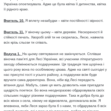
Українка опоетизувала. Адже це була квітка її дитинства, квітка
її рідного краю.
Вчитель 10.
Я вплету незабудки – квіти постійності і вірності.
Вчитель 11.
У віночку цьому – квіти деревію. Нескореності й
стійкості печать. Хворобі злій ти не скорилась, Лесю, навчила
всіх крізь сльози ти співать.
Ведуча 1.
На цьому святкування не закінчуються. Сплівши
віночка пам’яті для Лесі Українки, всі учасники літературного
заходу обмінюються подарунками. Ця традиція теж щорічна і
цього року вона по особливому цікава. Адже на святі сьогодні у
нас присутні гості з усього району, а подарунки всім буде
вручати сама директорка. Вона, ніби від Лесі передасть
вітання душі. Мабуть, саме ця мить дозволить нам пригадати
щедрість поетеси. Бо вона неодноразово обдаровувала своїх
сільських подруг різними подарунками. Така ж добра була до
всіх жінок з села, нікому не відмовляла, допомагала всім. Я
впевнена, якби Леся зараз була б з нами, то обдарувала б всіх