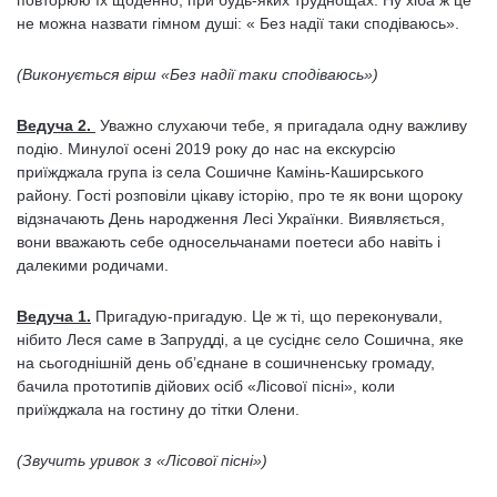
повторюю їх щоденно, при будь-яких труднощах. Ну хіба ж це
не можна назвати гімном душі: « Без надії таки сподіваюсь».
(Виконується вірш «Без надії таки сподіваюсь»)
Ведуча 2.
Уважно слухаючи тебе, я пригадала одну важливу
подію. Минулої осені 2019 року до нас на екскурсію
приїжджала група із села Сошичне Камінь-Каширського
району. Гості розповіли цікаву історію, про те як вони щороку
відзначають День народження Лесі Українки. Виявляється,
вони вважають себе односельчанами поетеси або навіть і
далекими родичами.
Ведуча 1.
Пригадую-пригадую. Це ж ті, що переконували,
нібито Леся саме в Запрудді, а це сусіднє село Сошична, яке
на сьогоднішній день об’єднане в сошичненську громаду,
бачила прототипів дійових осіб «Лісової пісні», коли
приїжджала на гостину до тітки Олени.
(Звучить уривок з «Лісової пісні»)