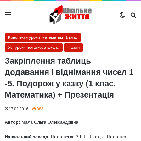
Меню
Switch
Ш
Конспекти уроків математики 1 клас
Усі уроки початкова школа
Файли
Закріплення таблиць
додавання і віднімання чисел 1
-5. Подорож у казку (1 клас.
Математика) + Презентація
17.02.2016
888
Автор:
Мала Ольга Олександрівна
Навчальний заклад:
Полтавська ЗШ І – ІІІ ст., с. Полтавка,