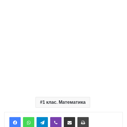
1 клас. Математика
Telegram
Viber
Надіслати електронною поштою
Надрукувати