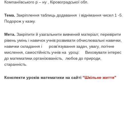
Компаніївського р – ну , Кіровоградської обл.
Тема.
Закріплення таблиць додавання і віднімання чисел 1 -5.
Подорож у казку.
Мета.
Закріпити й узагальнити вивчений матеріал; перевірити
рівень умінь і навичок учнів:розвивати обчислювальні навички,
навички складання і розв’язування задач, увагу, логічне
мислення, самостійність учнів на уроці: Виховувати інтерес
до математики,організованість, любов до природи,
старанність.
Конспекти уроків математики на сайті
“Шкільне життя”