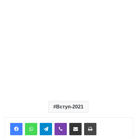
Вступ-2021
Telegram
Viber
Надіслати електронною поштою
Надрукувати