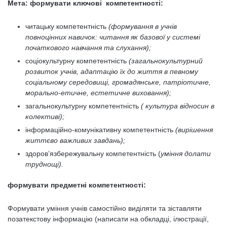
Мета:
формувати ключові компетентності:
читацьку компетентність
(формування в учнів
повноцінних навичок: читання як базової у системі
початкового навчання та слухання);
соціокультурну компетентність
(загальнокультурний
розвиток учнів, адаптацію їх до життя в певному
соціальному середовищі, громадянське, патріотичне,
морально-етичне, естетичне виховання);
загальнокультурну компетентність
( культура відносин в
колективі);
інформаційно-комунікативну компетентність
(вирішення
життєво важливих завдань);
здоров’язбережувальну компетентність (
уміння долати
труднощі).
формувати предметні компетентності:
Формувати уміння учнів самостійно виділяти та зіставляти
позатекстову інформацію (написати на обкладці, ілюстрації,