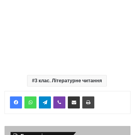
3 клас. Літературне читання
Telegram
Viber
Надіслати електронною поштою
Надрукувати