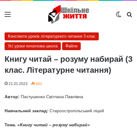
Меню
Switch
Ш
Конспекти уроків літературного читання 3 клас
Усі уроки початкова школа
Файли
Книгу читай – розуму набирай (3
клас. Літературне читання)
21.01.2023
602
Автор:
Пастушенко Світлана Павлівна
Навчальний заклад:
Староостропільський ліцей
Тема.
«Книгу читай – розуму набирай»