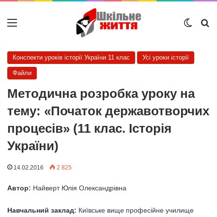
Меню
Switch
Ш
Конспекти уроків історії України 11 клас
Усі уроки історії
Файли
Методична розробка уроку на
тему: «Початок державотворчих
процесів» (11 клас. Історія
України)
14.02.2016
2 825
Автор:
Найверт Юлія Олександрівна
Навчальний заклад:
Київське вище професійне училище