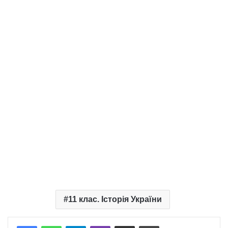
11 клас. Історія України
Telegram
Viber
Надіслати електронною поштою
Надрукувати