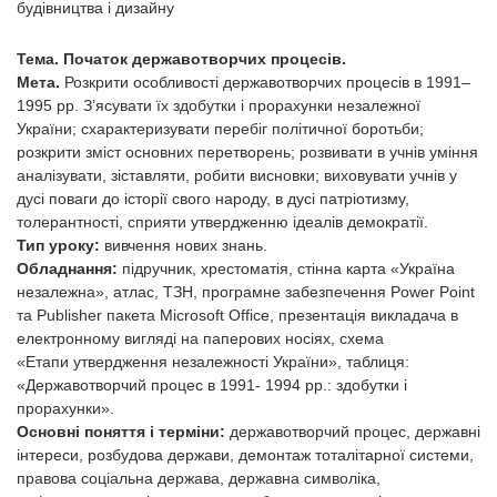
будівництва і дизайну
Тема. Початок державотворчих процесів.
Мета.
Розкрити особливості державотворчих процесів в 1991–
1995 рр. З’ясувати їх здобутки і прорахунки незалежної
України; схарактеризувати перебіг політичної боротьби;
розкрити зміст основних перетворень; розвивати в учнів уміння
аналізувати, зіставляти, робити висновки; виховувати учнів у
дусі поваги до історії свого народу, в дусі патріотизму,
толерантності, сприяти утвердженню ідеалів демократії.
Тип уроку:
вивчення нових знань.
Обладнання:
підручник, хрестоматія, стінна карта «Україна
незалежна», атлас, ТЗН, програмне забезпечення Power Point
та Publisher пакета Microsoft Office, презентація викладача в
електронному вигляді на паперових носіях, схема
«Етапи утвердження незалежності України», таблиця:
«Державотворчий процес в 1991- 1994 pp.: здобутки і
прорахунки».
Основні поняття і терміни:
державотворчий процес, державні
інтереси, розбудова держави, демонтаж тоталітарної системи,
правова соціальна держава, державна символіка,