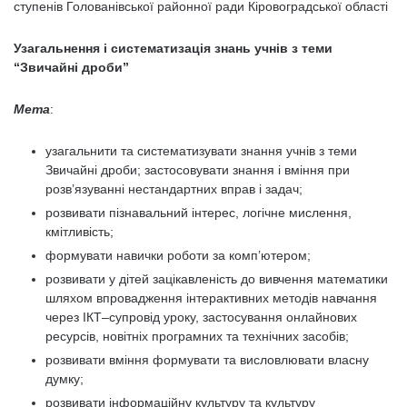
ступенів Голованівської районної ради Кіровоградської області
Узагальнення і систематизація знань учнів з теми
“Звичайні дроби”
Ме
та
:
узагальнити та систематизувати знання учнів з теми
Звичайні дроби; застосовувати знання і вміння при
розв’язуванні нестандартних вправ і задач;
розвивати пізнавальний інтерес, логічне мислення,
кмітливість;
формувати навички роботи за комп’ютером;
розвивати у дітей зацікавленість до вивчення математики
шляхом впровадження інтерактивних методів навчання
через ІКТ–супровід уроку, застосування онлайнових
ресурсів, новітніх програмних та технічних засобів;
розвивати вміння формувати та висловлювати власну
думку;
розвивати інформаційну культуру та культуру