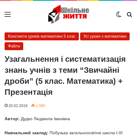
Меню
Switch
Ш
Конспекти уроків математики 5 клас
Усі уроки з математики
Файли
Узагальнення і систематизація
знань учнів з теми “Звичайні
дроби” (5 клас. Математика) +
Презентація
20.02.2019
1 080
Автор:
Дудко Людмила Іванівна
Навчальний
заклад:
Побузька загальноосвітня школа І-ІІІ