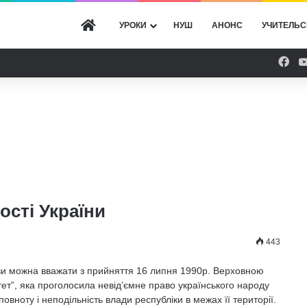
ГОЛОВНА
УРОКИ
НУШ
АНОНС
УЧИТЕЛЬС
Fac
ості України
443
ви можна вважати з прийняття 16 липня 1990р. Верховною
т”, яка проголосила невід’ємне право українського народу
овноту і неподільність влади республіки в межах її території.