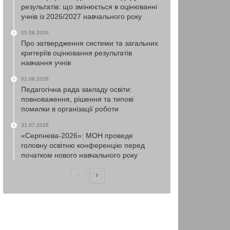
результатів: що змінюється в оцінюванні
учнів із 2026/2027 навчального року
05.08.2026
Про затвердження системи та загальних
критеріїв оцінювання результатів
навчання учнів
01.08.2026
Педагогічна рада закладу освіти:
повноваження, рішення та типові
помилки в організації роботи
31.07.2026
«Серпнева-2026»: МОН проведе
головну освітню конференцію перед
початком нового навчального року
Попередня
Наступна
сторінка
сторінка