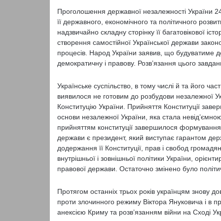
Проголошення державної незалежності України 2
її державного, економічного та політичного розвит
надзвичайно складну сторінку її багатовікової іст
створення самостійної Української держави зако
процесів. Народ України заявив, що будуватиме д
демократичну і правову. Розв’язання цього завда
Українське суспільство, в тому числі й та його ч
виявилося не готовим до розбудови незалежної Ук
Конституцію України. Прийняття Конституції заве
основи незалежної України, яка стала невід’ємною
прийняттям конституції завершилося формування за
держави є президент, який виступає гарантом держа
додержання її Конституції, прав і свобод громадян
внутрішньої і зовнішньої політики України, орієнти
правової держави. Остаточно змінено було політич
Протягом останніх трьох років українцям знову до
проти злочинного режиму Віктора Януковича і в пр
анексією Криму та розв’язанням війни на Сході Ук