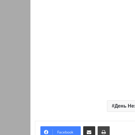
День Не
Надіслати електронною поштою
Надрукувати
Facebook