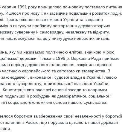
4 серпня 1991 року принципово по-новому поставило питання
ку. Йшлося про нову і, як засвідчив подальший розвиток подій,
орії. Проголошення незалежності України та завдання
номірно висунули проблему розгортання державотворчих
ержаву суверенну й самоврядну, незалежну та відкриту,
ння наштовхнулося на цілу низку дуже непростих питань.
астина, яку ми називаємо політичною елітою, значною мірою
раїнської держави. Тільки в 1996 р. Верховна Рада приймає
ршило період державного становлення, закріпило правові
 частиною європейського та світового співтовариства. З
конодавчої , виконавчої і судової влади в Україні. Главою
вного суверенітету, територіальної цілісності України,
. Конституція визначає всі основні засади та напрямки
ри подальшої її розбудови як демократичної, соціальної і
ні і соціально-економічені основи нашого суспільства.
велося боротися за збереження своєї незалежності у боротьбі
отистоянні з Росією, що порушила цілісність нашої держави
раїни.