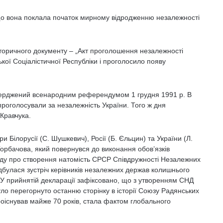
 що вона поклала початок мирному відродженню незалежності
оричного документу – „Акт проголошення незалежності
кої Соціалістичної Республіки і проголосило появу
дтверджений всенародним референдумом 1 грудня 1991 р. В
проголосували за незалежність України. Того ж дня
Кравчука.
ри Білорусії (С. Шушкевич), Росії (Б. Єльцин) та України (Л.
Горбачова, який повернувся до виконання обов’язків
оду про створення натомість СРСР Співдружності Незалежних
ідбулася зустріч керівників незалежних держав колишнього
. У прийнятій декларації зафіксовано, що з утворенням СНД
ло перегорнуто останню сторінку в історії Союзу Радянських
проіснував майже 70 років, стала фактом глобального