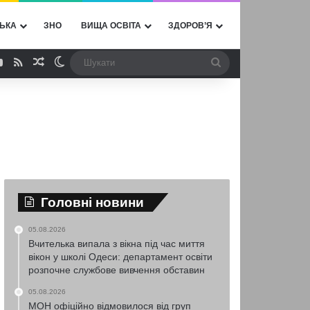
ЬКА
ЗНО
ВИЩА ОСВІТА
ЗДОРОВ’Я
ebook
YouTube
RSS
Випадкова стаття
Switch skin
Шукати
Головні новини
05.08.2026
Вчителька випала з вікна під час миття
вікон у школі Одеси: департамент освіти
розпочне службове вивчення обставин
05.08.2026
МОН офіційно відмовилося від груп