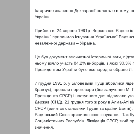
Історичне значення Декларації полягало в тому,
України.
Прийняття 24 серпня 1991р. Верховною Радою іст
України” припинило існування Української Радянсь
незалежної держави – Україна.
Це був документ величезної історичної ваги, пі
ньому взяло участь 84,2% виборців, з яких 90,3% 
Президентом України було всенародне обрано Л. 
7 грудня 1991 р. у Біловезькій Пущі зібралися ліде
Кравчук), провели переговори (без залучення М. 
Президента СРСР) і наступного дня підписали уг
Держав (СНД). 21 грудня того ж року в Алма-Аті в
СРСР (виняток становили Грузія та країни Балтії)
Радянський Союз припиняє своє існування. Так бу
Соціалістичних Республік. Ліквідація СРСР, який 
значення.