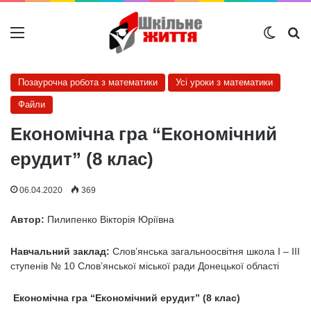
Меню
Switch
Ш
Позаурочна робота з математики
Усі уроки з математики
Файли
Економічна гра “Економічний
ерудит” (8 клас)
06.04.2020
369
Автор:
Пилипенко Вікторія Юріївна
Навчальний заклад:
Слов’янська загальноосвітня школа І – ІІІ
ступенів № 10 Слов’янської міської ради Донецької області
Економічна гра “Економічний ерудит” (8 клас)