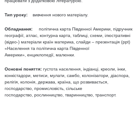
працювати з додатковою літературою.
Тип уроку:
вивчення нового матеріалу.
Обладнання:
політична карта Південної Америки, підручник
географії, атлас, контурна карта, таблиці, схеми, ілюстративні
(відео-) матеріали країн материка, слайди – презентація (ppt)
«Населення та політична карта Південної
Америки», енциклопедії, малюнки.
Основні поняття:
густота населення, індіанці, креоли, інки,
конкістадори, метиси, мулати, самбо, колонізатори, діаспора,
релігія, колонія, держава, країна, що розвивається,
господарство, промисловість, сільське
господарство, рослинництво, тваринництво, транспорт.