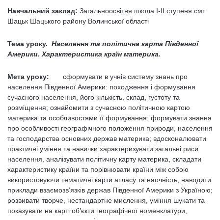
Навчальний заклад:
Загальноосвітня школа І-ІІ ступеня смт
Шацьк Шацького району Волинської області
Тема уроку.
Населення та політична карта Південної
Америки.
Характеристика країн материка.
Мета уроку:
сформувати в учнів систему знань про
населення Південної Америки: походження і формування
сучасного населення, його кількість, склад, густоту та
розміщення; ознайомити з сучасною політичною картою
материка та особливостями її формування; формувати знання
про особливості географічного положення природи, населення
та господарства основних держав материка; вдосконалювати
практичні уміння та навички характеризувати загальні риси
населення, аналізувати політичну карту материка, складати
характеристику країни та порівнювати країни між собою
використовуючи тематичні карти атласу та наочність, наводити
приклади взаємозв’язків держав Південної Америки з Україною;
розвивати творче, нестандартне мислення, уміння шукати та
показувати на карті об’єкти географічної номенклатури,