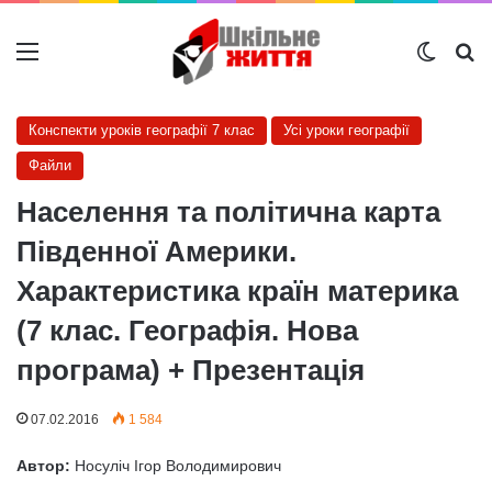
Меню
Switch
Ш
Конспекти уроків географії 7 клас
Усі уроки географії
Файли
Населення та політична карта
Південної Америки.
Характеристика країн материка
(7 клас. Географія. Нова
програма) + Презентація
07.02.2016
1 584
Автор:
Носуліч Ігор Володимирович