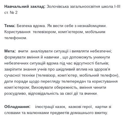
Навчальний заклад:
Золочівська загальноосвітня школа I-III
ст. № 2
Тема:
Безпека вдома. Як вести себе з незнайомцями.
Користування телевізором, комп’ютером, мобільним
телефоном.
Мета:
вчити аналізувати ситуації і виявляти небезпечні;
формувати вміння й навички , що допоможуть уникнути
небезпечних ситуацій вдома під час відсутності батьків;
закріпити знання учнів про шкідливий вплив на здоров’я
сучасної техніки (телевізор, комп’ютер, мобільний телефон),
дати поради щодо перегляду телепередач та користування
комп’ютером; Виховувати обережність, вміння чинити
розсудливо, відповідальність за свої дії та вчинки.
Обладнання:
ілюстрації казок, казкові герої, картки зі
словами та малюнками предметів домашнього вжитку.