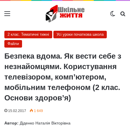
Меню
Switch
Ш
2 клас. Тематичні тижні
Усі уроки початкова школа
Файли
Безпека вдома. Як вести себе з
незнайомцями. Користування
телевізором, комп’ютером,
мобільним телефоном (2 клас.
Основи здоров’я)
15.02.2017
1 649
Автор:
Діденко Наталія Вікторівна