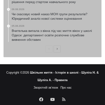
рішення перед стартом навчального року
06.08.2026
Чи скасовує новий наказ МОН групи результатів?
Юридичний аналіз нової системи оцінювання
05.08.2026
Вчителька випала з вікна під час миття вікон у школі
Одеси: департамент освіти розпочне службове
вивчення обставин
Попередня
Наступна
сторінка
сторінка
Copyright ©2026
Шкільне життя -
Історія в школі -
Шуліга Н. &
Шуліга А. -
Правила
Зворотній зв’язок
Про нас
Facebook
YouTube
RSS