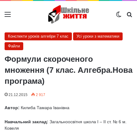
Меню
Switch
Ш
Конспекти уроків алгебри 7 клас
Усі уроки з математики
Файли
Формули скороченого
множення (7 клас. Алгебра.Нова
програма)
21.12.2015
2 917
Автор:
Килиба Тамара Іванівна
Навчальний заклад:
Загальноосвітня школа I – II ст. № 6 м.
Ковеля