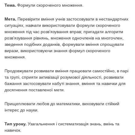
Тема.
Формули скороченого множення.
Мета.
Перевірити вміння учнів застосовувати в нестандартних
ситуаціях, навчати використовувати формули скороченого
множення під час розв’язування вправ; пригадати алгоритм
розв’язування рівнянь, множення одночленів на многочлен,
зведення подібних доданків, формувати вміння спрощувати
вирази, використовуючи знання формул скороченого
множення.
Продовжувати розвивати вміння працювати самостійно, в парі
та групі, сприяти активізації розумової діяльності, розвивати
бажання застосовувати набуті знання, вміння та навички для
досягнення поставленої мети.
Прищеплювати любов до математики, виховувати стійкий
інтерес до науки.
Тип уроку.
Узагальнення і систематизація знань, вмінь та
навичок.