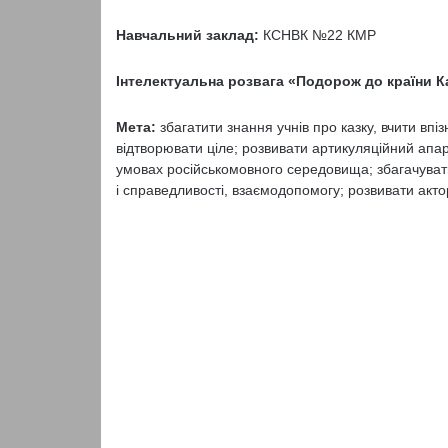
Навчальний заклад:
КСНВК №22 КМР
Інтелектуальна розвага «Подорож до країни Ка
Мета:
збагатити знання учнів про казку, вчити впіз
відтворювати ціле; розвивати артикуляційний апар
умовах російськомовного середовища; збагачувати
і справедливості, взаємодопомогу; розвивати актор