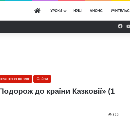
ГОЛОВНА
УРОКИ
НУШ
АНОНС
УЧИТЕЛЬС
Fac
 початкова школа
Файли
Подорож до країни Казковії» (1
325