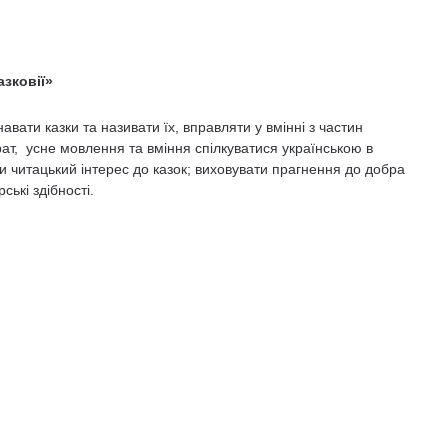
зковії»
навати казки та називати їх, вправляти у вмінні з частин
ат, усне мовлення та вміння спілкуватися українською в
 читацький інтерес до казок; виховувати прагнення до добра
ські здібності.