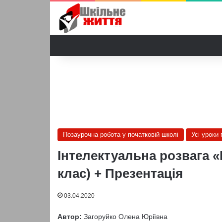
Позаурочна робота у початковій школі
Усі уроки
Інтелектуальна розвага «
клас) + Презентація
03.04.2020
Автор:
Загоруйко Олена Юріївна