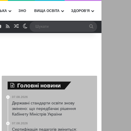
ЬКА
ЗНО
ВИЩА ОСВІТА
ЗДОРОВ’Я
ebook
YouTube
RSS
Випадкова стаття
Switch skin
Шукати
Головні новини
07.08.2026
Державні стандарти освіти знову
змінено: що передбачає рішення
Кабінету Міністрів України
07.08.2026
Сертифікація педагогів зміниться: