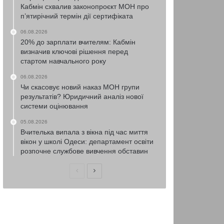
Кабмін схвалив законопроєкт МОН про
п’ятирічний термін дії сертифіката
06.08.2026
20% до зарплати вчителям: Кабмін
визначив ключові рішення перед
стартом навчального року
06.08.2026
Чи скасовує новий наказ МОН групи
результатів? Юридичний аналіз нової
системи оцінювання
05.08.2026
Вчителька випала з вікна під час миття
вікон у школі Одеси: департамент освіти
розпочне службове вивчення обставин
Попередня
Наступна
сторінка
сторінка