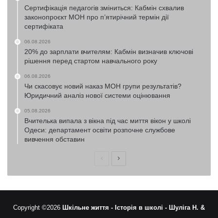
Сертифікація педагогів зміниться: Кабмін схвалив
законопроєкт МОН про п’ятирічний термін дії
сертифіката
06.08.2026
20% до зарплати вчителям: Кабмін визначив ключові
рішення перед стартом навчального року
06.08.2026
Чи скасовує новий наказ МОН групи результатів?
Юридичний аналіз нової системи оцінювання
05.08.2026
Вчителька випала з вікна під час миття вікон у школі
Одеси: департамент освіти розпочне службове
вивчення обставин
Попередня
Наступна
сторінка
сторінка
Copyright ©2026
Шкільне життя -
Історія в школі -
Шуліга Н. &