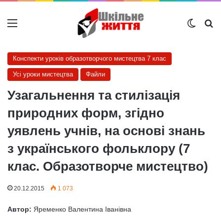
Меню
Switch
Ш
Конспекти уроків образотворчого мистецтва 7 клас
Усі уроки мистецтва
Файли
Узагальнення та стилізація
природних форм, згідно
уявлень учнів, на основі знань
з українського фольклору (7
клас. Образотворче мистецтво)
20.12.2015
1 073
Автор:
Яременко Валентина Іванівна