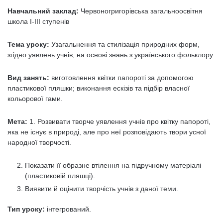
Навчальний заклад:
Червоногригорівська загальноосвітня
школа І-ІІІ ступенів
Тема уроку:
Узагальнення та стилізація природних форм,
згідно уявлень учнів, на основі знань з українського фольклору.
Вид занять:
виготовлення квітки папороті за допомогою
пластикової пляшки; виконання ескізів та підбір власної
кольорової гами.
Мета:
1. Розвивати творче уявлення учнів про квітку папороті,
яка не існує в природі, але про неї розповідають твори усної
народної творчості.
Показати її образне втілення на підручному матеріалі
(пластиковій пляшці).
Виявити й оцінити творчість учнів з даної теми.
Тип уроку:
інтегрований.