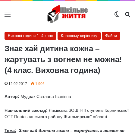
Меню
Switch
Ш
Виховні години 1- 4 клас
Класному керівнику
Файли
Знає хай дитина кожна –
жартувать з вогнем не можна!
(4 клас. Виховна година)
12.02.2017
1 906
Автор:
Мудрак Світлана Іванівна
Навчальний заклад:
Лисівська ЗОШ І-ІІІ ступенів Корнинської
ОТГ Попільнянського району Житомирської області
Тема:
Знає хай дитина кожна – жартувать з вогнем не