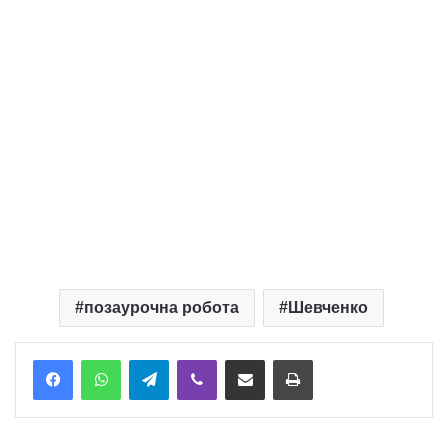
позаурочна робота
Шевченко
Telegram
Viber
Надіслати електронною поштою
Надрукувати