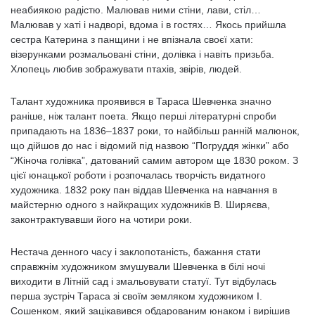
неабиякою радістю. Малював ними стіни, лави, стіл…
Малював у хаті і надворі, вдома і в гостях… Якось прийшла
сестра Катерина з панщини і не впізнала своєї хати:
візерунками розмальовані стіни, долівка і навіть призьба.
Хлопець любив зображувати птахів, звірів, людей.
Талант художника проявився в Тараса Шевченка значно
раніше, ніж талант поета. Якщо перші літературні спроби
припадають на 1836–1837 роки, то найбільш ранній малюнок,
що дійшов до нас і відомий під назвою “Погруддя жінки” або
“Жіноча голівка”, датований самим автором ще 1830 роком. З
цієї юнацької роботи і розпочалась творчість видатного
художника. 1832 року пан віддав Шевченка на навчання в
майстерню одного з найкращих художників В. Ширяєва,
законтрактувавши його на чотири роки.
Нестача денного часу і заклопотаність, бажання стати
справжнім художником змушували Шевченка в білі ночі
виходити в Літній сад і змальовувати статуї. Тут відбулась
перша зустріч Тараса зі своїм земляком художником І.
Сошенком, який зацікавився обдарованим юнаком і вирішив