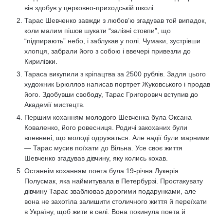
він здобув у церковно-приходській школі.
Тарас Шевченко завжди з любов’ю згадував той випадок,
коли малим пішов шукати “залізні стовпи”, що
“підпирають” небо, і заблукав у полі. Чумаки, зустрівши
хлопця, забрали його з собою і ввечері привезли до
Кирилівки.
Тараса викупили з кріпацтва за 2500 рублів. Задля цього
художник Брюллов написав портрет Жуковського і продав
його. Здобувши свободу, Тарас Григорович вступив до
Академії мистецтв.
Першим коханням молодого Шевченка була Оксана
Коваленко, його ровесниця. Родичі закоханих були
впевнені, що молоді одружаться. Але надії були марними
— Тарас мусив поїхати до Вільна. Усе своє життя
Шевченко згадував дівчину, яку колись кохав.
Останнім коханням поета була 19-річна Лукерія
Полусмак, яка наймитувала в Петербурзі. Простакувату
дівчину Тарас зваблював дорогими подарунками, але
вона не захотіла залишити столичного життя й переїхати
в Україну, щоб жити в селі. Вона покинула поета й