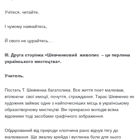
Учітеся, читайте,
І чужому навчайтесь,
Й свого не цурайтесь…
III. Друга сторінка «Шевченковий живопис – це перлина
українського мистецтва».
Учитель.
Постать Т. Шевченка багатолика. Все життя поет малював,
втілюючи свої емоції, почуття, страждання. Тарас Шевченко як
художник займає одне з найпочесніших місць в українському
образотворчому мистецтві. Він прекрасно володів всіма
відомими тоді засобами графічного зображення.
Обдарований від природи хлопчина рано відчув тягу до
малювання. Ще змалку крейда і вуглинка були для нього