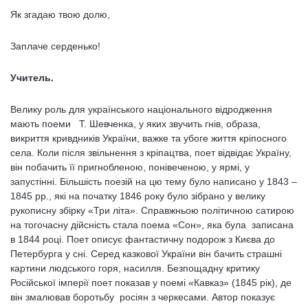
Як згадаю твою долю,
Заплаче серденько!
Учитель.
Велику роль для українського національного відродження
мають поеми Т. Шевченка, у яких звучить гнів, образа,
викриття кривдників України, важке та убоге життя кріпосного
села. Коли після звільнення з кріпацтва, поет відвідає Україну,
він побачить її пригнобленою, понівеченою, у ярмі, у
запустінні. Більшість поезій на цю тему було написано у 1843 –
1845 рр., які на початку 1846 року було зібрано у велику
рукописну збірку «Три літа». Справжньою політичною сатирою
на тогочасну дійсність стала поема «Сон», яка була записана
в 1844 році. Поет описує фантастичну подорож з Києва до
Петербурга у сні. Серед казкової України він бачить страшні
картини людського горя, насилля. Безпощадну критику
Російської імперії поет показав у поемі «Кавказ» (1845 рік), де
він змалював боротьбу росіян з черкесами. Автор показує