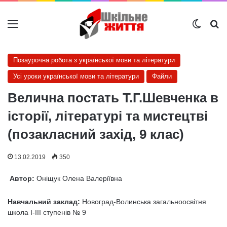
Меню
Switch
Ш
Позаурочна робота з української мови та літератури
Усі уроки української мови та літератури
Файли
Велична постать Т.Г.Шевченка в
історії, літературі та мистецтві
(позакласний захід, 9 клас)
13.02.2019
350
Автор:
Оніщук Олена Валеріївна
Навчальний заклад:
Новоград-Волинська загальноосвітня
школа І-ІІІ ступенів № 9