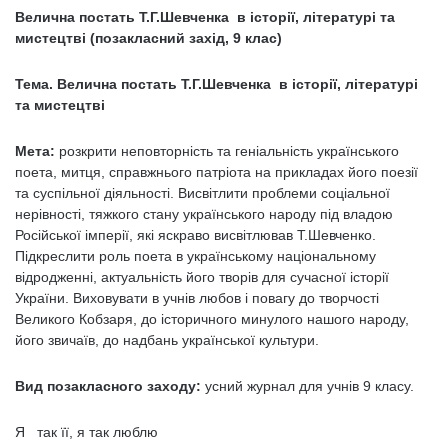
Велична постать Т.Г.Шевченка в історії, літературі та
мистецтві
(позакласний захід, 9 клас)
Тема. Велична постать Т.Г.Шевченка в історії, літературі
та мистецтві
Мета:
розкрити неповторність та геніальність українського
поета, митця, справжнього патріота на прикладах його поезії
та суспільної діяльності. Висвітлити проблеми соціальної
нерівності, тяжкого стану українського народу під владою
Російської імперії, які яскраво висвітлював Т.Шевченко.
Підкреслити роль поета в українському національному
відродженні, актуальність його творів для сучасної історії
України. Виховувати в учнів любов і повагу до творчості
Великого Кобзаря, до історичного минулого нашого народу,
його звичаїв, до надбань української культури.
Вид позакласного заходу:
усний журнал для учнів 9 класу.
Я так її, я так люблю