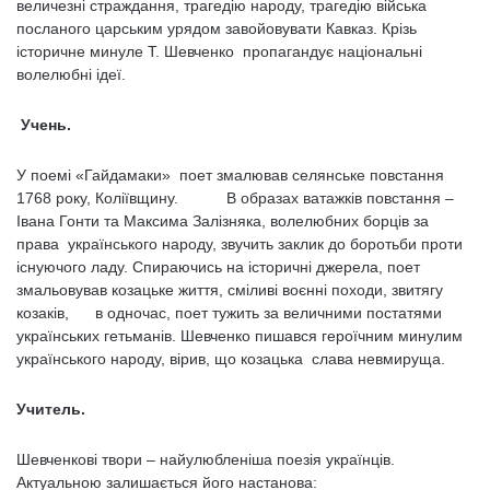
величезні страждання, трагедію народу, трагедію війська
посланого царським урядом завойовувати Кавказ. Крізь
історичне минуле Т. Шевченко пропагандує національні
волелюбні ідеї.
Учень.
У поемі «Гайдамаки» поет змалював селянське повстання
1768 року, Коліївщину. В образах ватажків повстання –
Івана Гонти та Максима Залізняка, волелюбних борців за
права українського народу, звучить заклик до боротьби проти
існуючого ладу. Спираючись на історичні джерела, поет
змальовував козацьке життя, сміливі воєнні походи, звитягу
козаків, в одночас, поет тужить за величними постатями
українських гетьманів. Шевченко пишався героїчним минулим
українського народу, вірив, що козацька слава невмируща.
Учитель.
Шевченкові твори – найулюбленіша поезія українців.
Актуальною залишається його настанова: