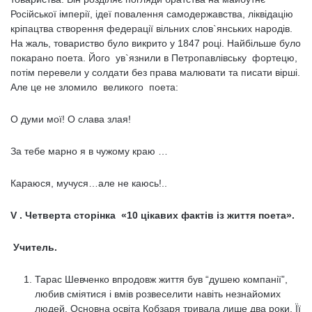
Російської імперії, ідеї повалення самодержавства, ліквідацію
кріпацтва створення федерації вільних слов`янських народів.
На жаль, товариство було викрито у 1847 році. Найбільше було
покарано поета. Його ув`язнили в Петропавлівську фортецю,
потім перевели у солдати без права малювати та писати вірші.
Але це не зломило великого поета:
О думи мої! О слава злая!
За тебе марно я в чужому краю …
Караюся, мучуся…але не каюсь!..
V .
Четверта сторінка «10 цікавих фактів із життя поета».
Учитель.
Тарас Шевченко впродовж життя був “душею компанії”,
любив сміятися і вмів розвеселити навіть незнайомих
людей. Основна освіта Кобзаря тривала лише два роки. Її