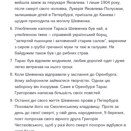
вийшла заміж за перукаря Яковлева. І лише 1904 року,
після смерті свого чоловіка, Лукерія Яковлева-Полусмак,
залишивши дітей в Петербурзі, приїхала до Канева і
щодня приходила на могилу Шевченка.
Улюбленим напоєм Тараса Шевченка був чай, а
улюбленою їжею – справжній український борщ,
“затертий пшонцем і затовчений старим салом”, вареники
з сиром з грубої гречаної муки та такі ж галушки. Не
байдужим також був і до рибних страв.
Тарас був відомим модником, любив дорогий одяг і дуже
легко витрачав на нього гроші.
Коли Шевченка відправили у заслання до Оренбурга,
йому заборонили займатися творчістю. Однак цю
заборону він ігнорував. Саме в Оренбурзі Тарас
Григорович написав більшість своїх повістей.
Останні дні свого життя Шевченко провів у Петербурзі.
Поховали його на Смоленському кладовищі. Проте за
день до своєї смерті, у свій день народження, 9 березня,
поет попрохав свого вірного друга Григорія
Честахівського, щоб у разі його смерті похорон відбувся в