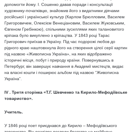
допомогти йому. І. Сошенко давав поради і консультації
художнику-початківцю, знайомив його з видатними діячами
російської і української культур (Карлом Брюлловим, Василем
Григоровичем, Олексієм Венеціановим, Василем Жуковським,
Євгеном Гребінкою), спільними зусиллями яких талановитого
кріпака було викуплено з кріпацтва. У 1843 році Тарас
Григорович приїхав в Україну. Під час подорожі любов до
рідного краю наштовхнула його на створення цілої серії картин
під назвою «Живописна Україна», на яких відображено
історичні місця, побут і природу країни. Повернувшись в
Петербург, він завершує навчання в Академії мистецтв, видає
на власні кошти і поширює альбом під назвою “Живописна
Україна”.
IV . Третя сторінка «Т.Г. Шевченко та Кирило-Мефодіївське
товариство».
Учитель.
У 1846 році поет приєднався до Кирило – Мефодіївського
товариства. Він розділяє погляди братства на майбутнє