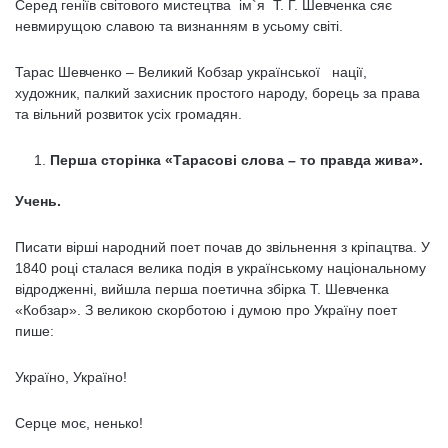
Серед геніїв світового мистецтва ім`я Т. Г. Шевченка сяє
невмирущою славою та визнанням в усьому світі.
Тарас Шевченко – Великий Кобзар української нації,
художник, палкий захисник простого народу, борець за права
та вільний розвиток усіх громадян.
Перша сторінка «Тарасові слова – то правда жива».
Учень.
Писати вірші народний поет почав до звільнення з кріпацтва. У
1840 році сталася велика подія в українському національному
відродженні, вийшла перша поетична збірка Т. Шевченка
«Кобзар». З великою скорботою і думою про Україну поет
пише:
Україно, Україно!
Серце моє, ненько!