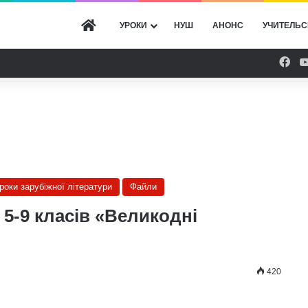
ГОЛОВНА
УРОКИ
НУШ
АНОНС
УЧИТЕЛЬС
Fac
уроки зарубіжної літератури
Файли
 5-9 класів «Великодні
420