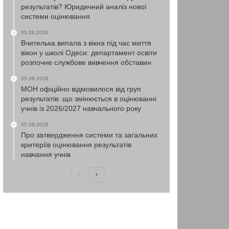
результатів? Юридичний аналіз нової
системи оцінювання
05.08.2026
Вчителька випала з вікна під час миття
вікон у школі Одеси: департамент освіти
розпочне службове вивчення обставин
05.08.2026
МОН офіційно відмовилося від груп
результатів: що змінюється в оцінюванні
учнів із 2026/2027 навчального року
05.08.2026
Про затвердження системи та загальних
критеріїв оцінювання результатів
навчання учнів
Попередня
Наступна
сторінка
сторінка