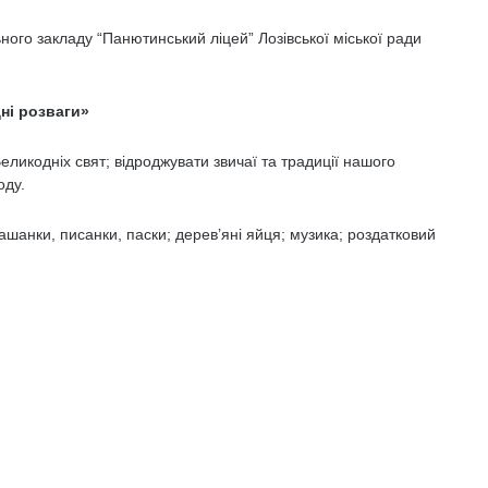
ого закладу “Панютинський ліцей” Лозівської міської ради
ні розваги»
еликодніх свят; відроджувати звичаї та традиції нашого
оду.
ашанки, писанки, паски; дерев’яні яйця; музика; роздатковий