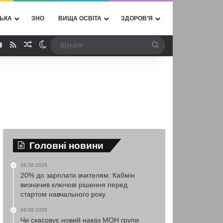
ЬКА
ЗНО
ВИЩА ОСВІТА
ЗДОРОВ’Я
ebook
YouTube
RSS
Випадкова стаття
Switch skin
Шукати
Головні новини
06.08.2026
20% до зарплати вчителям: Кабмін
визначив ключові рішення перед
стартом навчального року
06.08.2026
Чи скасовує новий наказ МОН групи