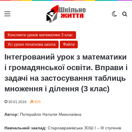
Меню
Switch
Ш
Конспекти уроків математики 3 клас
Усі уроки початкова школа
Файли
Інтегрований урок з математики
і громадянської освіти. Вправи і
задачі на застосування таблиць
множення і ділення (3 клас)
30.01.2016
920
Автор:
Потерайло Наталія Миколаївна
Навчальний заклад:
Староаврамівська ЗОШ І – ІІІ ступенів