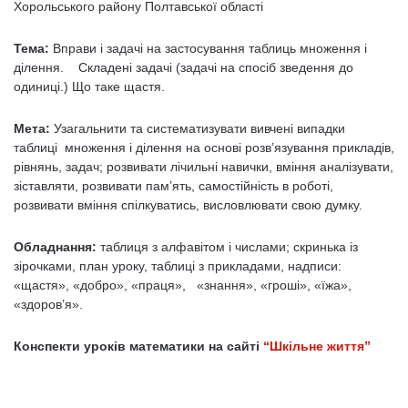
Хорольського району Полтавської області
Тема:
Вправи і задачі на застосування таблиць множення і
ділення. Складені задачі (задачі на спосіб зведення до
одиниці.) Що таке щастя.
Мета:
Узагальнити та систематизувати вивчені випадки
таблиці множення і ділення на основі розв’язування прикладів,
рівнянь, задач; розвивати лічильні навички, вміння аналізувати,
зіставляти, розвивати пам’ять, самостійність в роботі,
розвивати вміння спілкуватись, висловлювати свою думку.
Обладнання:
таблиця з алфавітом і числами; скринька із
зірочками, план уроку, таблиці з прикладами, надписи:
«щастя», «добро», «праця», «знання», «гроші», «їжа»,
«здоров’я».
Конспекти уроків математики на сайті
“Шкільне життя”