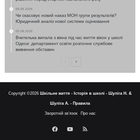
06.08.2026
Чи скасовує новий наказ МОН групи результатів?
Юридичний аналіз нової системи оцінювання
05.08.2026
Вчителька випала з вікна під час миття вікон у школі
Одеси: департамент освіти розпочне службове
вивчення обставин
Попередня
Наступна
сторінка
сторінка
Copyright ©2026
Шкільне життя -
Історія в школі -
Шуліга Н. &
Шуліга А. -
Правила
Зворотній зв’язок
Про нас
Facebook
YouTube
RSS