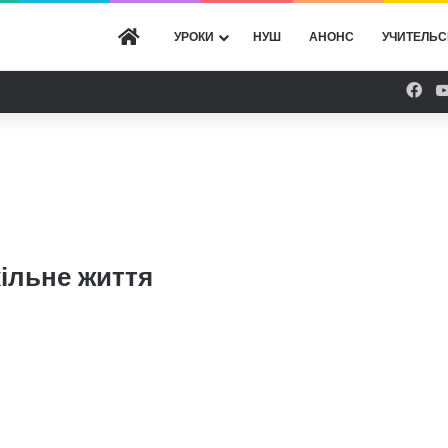
ГОЛОВНА
УРОКИ
НУШ
АНОНС
УЧИТЕЛЬС
Fac
кільне життя