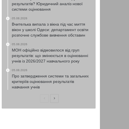
результатів? Юридичний аналіз нової
системи оцінювання
05.08.2026
Вчителька випала з вікна під час миття
вікон у школі Одеси: департамент освіти
розпочне службове вивчення обставин
05.08.2026
МОН офіційно відмовилося від груп
результатів: що змінюється в оцінюванні
учнів із 2026/2027 навчального року
05.08.2026
Про затвердження системи та загальних
критеріїв оцінювання результатів
навчання учнів
Попередня
Наступна
сторінка
сторінка