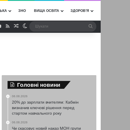
ЬКА
ЗНО
ВИЩА ОСВІТА
ЗДОРОВ’Я
ebook
YouTube
RSS
Випадкова стаття
Switch skin
Шукати
Головні новини
06.08.2026
20% до зарплати вчителям: Кабмін
визначив ключові рішення перед
стартом навчального року
06.08.2026
Чи скасовує новий наказ МОН групи