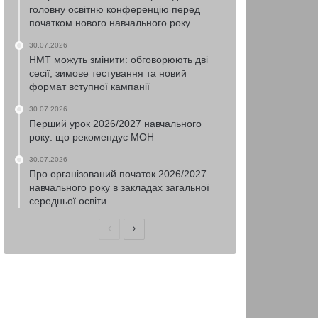
головну освітню конференцію перед
початком нового навчального року
30.07.2026
НМТ можуть змінити: обговорюють дві
сесії, зимове тестування та новий
формат вступної кампанії
30.07.2026
Перший урок 2026/2027 навчального
року: що рекомендує МОН
30.07.2026
Про організований початок 2026/2027
навчального року в закладах загальної
середньої освіти
Попередня
Наступна
сторінка
сторінка