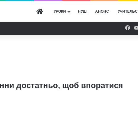
ГОЛОВНА
УРОКИ
НУШ
АНОНС
УЧИТЕЛЬС
Fac
анни достатньо, щоб впоратися