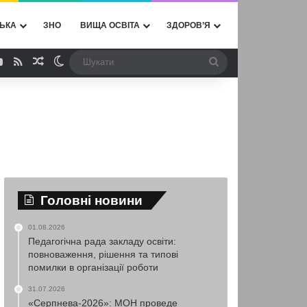
ЬКА
ЗНО
ВИЩА ОСВІТА
ЗДОРОВ’Я
ebook
YouTube
RSS
Випадкова стаття
Switch skin
Шукати
Головні новини
01.08.2026
Педагогічна рада закладу освіти:
повноваження, рішення та типові
помилки в організації роботи
31.07.2026
«Серпнева-2026»: МОН проведе