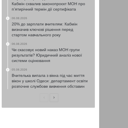
Кабмін схвалив законопроєкт МОН про
п’ятирічний термін дії сертифіката
06.08.2026
20% до зарплати вчителям: Кабмін
визначив ключові рішення перед
стартом навчального року
06.08.2026
Чи скасовує новий наказ МОН групи
результатів? Юридичний аналіз нової
системи оцінювання
05.08.2026
Вчителька випала з вікна під час миття
вікон у школі Одеси: департамент освіти
розпочне службове вивчення обставин
Попередня
Наступна
сторінка
сторінка