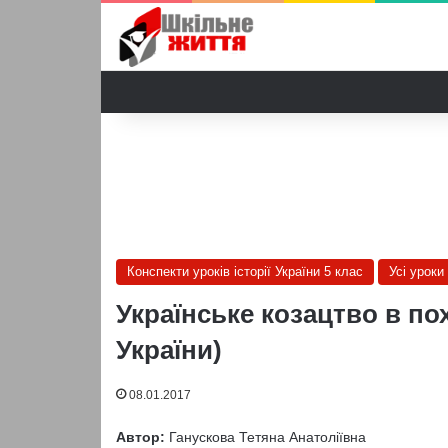
Конспекти уроків історії України 5 клас
Усі уроки 
Українське козацтво в пох
України)
08.01.2017
Автор:
Ганускова Тетяна Анатоліївна