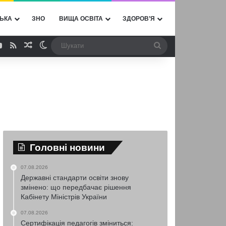
ЬКА
ЗНО
ВИЩА ОСВІТА
ЗДОРОВ’Я
ebook
YouTube
RSS
Випадкова стаття
Switch skin
Шукати
Головні новини
07.08.2026
Державні стандарти освіти знову
змінено: що передбачає рішення
Кабінету Міністрів України
07.08.2026
Сертифікація педагогів зміниться: