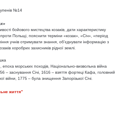
тупенів №14
ах»
ливості бойового мистецтва козаків, дати характеристику
 проти Польщі, пояснити терміни «козак», «Січ», «період
міння учнів отримувати знання, об’єднувати інформацію з
озаків хоробрих захисників рідної землі.
шка
ір, епоха морських походів, Національно-визвольна війна
56 – заснування Січі, 1616 – взяття фортеці Кафа, головний
ої війни, 1775 – була знищення Запорізької Січі.
льне життя”