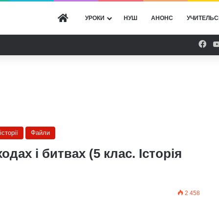
ГОЛОВНА
УРОКИ
НУШ
АНОНС
УЧИТЕЛЬС
Fac
історії
Файли
одах і битвах (5 клас. Історія
2 458