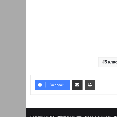
5 клас
Надіслати електронною поштою
Надрукувати
Facebook