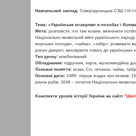
Навчальний заклад:
Сєвєродонецька СЗШ І-ІІІ с
Тема:
«Українське козацтво в походах і битв
Мета:
розповісти, хто такі козаки, визначити особ
Національно-визвольній війні українського народу
морських походів», «чайка», «табір»; розвивати в
різних джерел; виховувати повагу до українських к
Тип уроку:
комбінований
Обладнання:
підручник, карта, мультимедійна до
Основні поняття:
козак, Січ, гетьман, чайка, таб
Основні дати:
1489- перша згадка про козаків, 15
ринок рабів, 1648 – початок Національно-визвольн
Конспекти уроків історії України на сайті
“Шкі