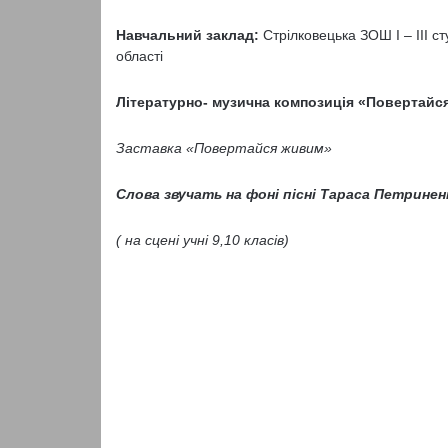
Навчальний заклад:
Стрілковецька ЗОШ І – ІІІ с
області
Літературно- музична композиція
«Повертайс
Заставка «Повертайся живим»
Слова звучать на фоні пісні Тараса Петринен
( на сцені учні 9,10 класів)