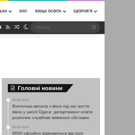
ЬКА
ЗНО
ВИЩА ОСВІТА
ЗДОРОВ’Я
ebook
YouTube
RSS
Випадкова стаття
Switch skin
Шукати
Головні новини
05.08.2026
Вчителька випала з вікна під час миття
вікон у школі Одеси: департамент освіти
розпочне службове вивчення обставин
05.08.2026
МОН офіційно відмовилося від груп