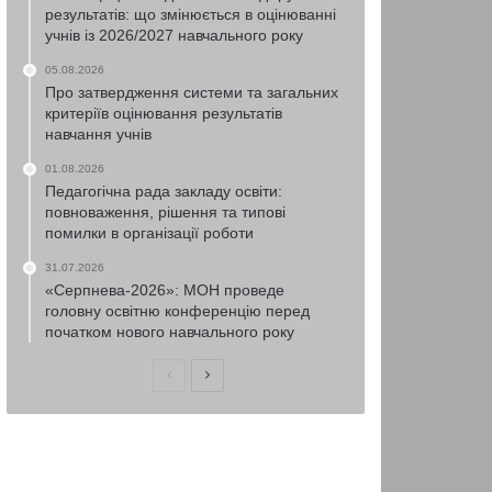
результатів: що змінюється в оцінюванні
учнів із 2026/2027 навчального року
05.08.2026
Про затвердження системи та загальних
критеріїв оцінювання результатів
навчання учнів
01.08.2026
Педагогічна рада закладу освіти:
повноваження, рішення та типові
помилки в організації роботи
31.07.2026
«Серпнева-2026»: МОН проведе
головну освітню конференцію перед
початком нового навчального року
Попередня
Наступна
сторінка
сторінка