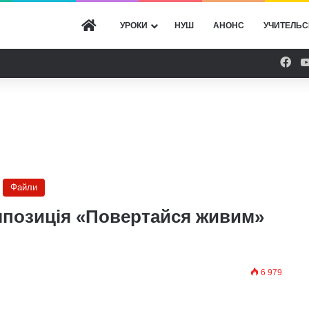
ГОЛОВНА
УРОКИ
НУШ
АНОНС
УЧИТЕЛЬС
Fac
Файли
мпозиція «Повертайся живим»
6 979