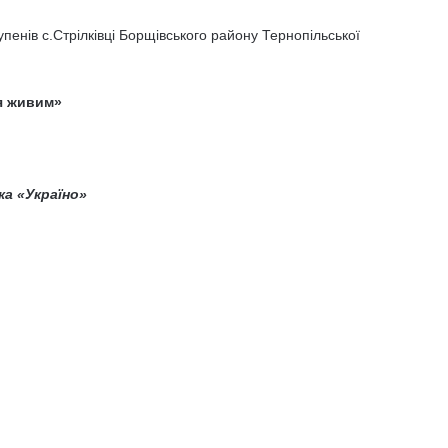
тупенів с.Стрілківці Борщівського району Тернопільської
я живим»
ка «Україно»