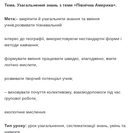
Тема. Узагальнення знань з теми «Північна Америка».
Мета:-
закріпити й узагальнити знання та вміння
учнів;розвивати пізнавальний
інтерес до географії, використовуючи нестандартні форми і
методи навчання;
формувати вміння працювати швидко, злагоджено; вчити
логічно мислити,
розвивати творчий потенціал учнів;
– виховувати почуття колективізму, взаємодопомоги під час
групової роботи,
екологічне мислення.
Тип уроку:
урок узагальнення, систематизації знань, умінь та
навичок.