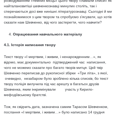
розкодуванням «темних місць» цього твору «ламали списи» як
найталановитіші шевченкознавці минулих століть, так і
сперечаються досі вже нинішні літературознавці. Сьогодні й ми
познайомимося з цим твором та спробуємо з’ясувати, що хотів
сказати нам Шевченко, від чого застерегти, чого навчити?
Опрацювання навчального матеріалу
4.1. Історія написання твору
Текст твору «І мертвим, i живим, i ненарожденним…», як
відомо, має документально підтверджений час написання,
чого не можемо сказати про багато творів митця. Цей твір
Шевченко переписав до рукописної збірки «Три літа», з якої,
очевидно, незабаром було зроблено кілька списків, бо текст
твору поліція вилучила під час арешту в багатьох друзів
Шевченка, яким інкримінували участь у Кирило-
мефодіївському братстві.
Тож, як свідчить дата, зазначена самим Тарасом Шевченком,
послання «І мертвим, i живим…» було написано 14 грудня