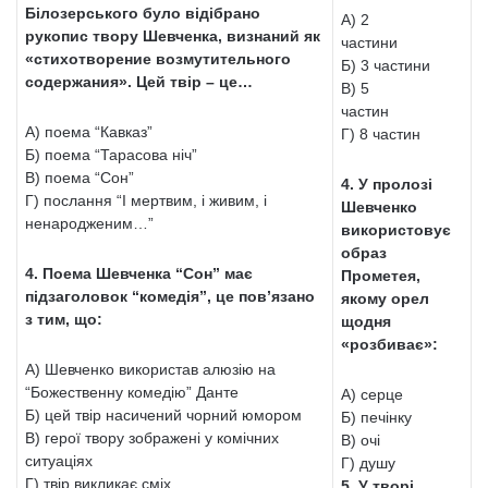
Білозерського було відібрано
А) 2
рукопис твору Шевченка, визнаний як
частини
«стихотворение возмутительного
Б) 3 частини
содержания». Цей твір – це…
В) 5
частин
А) поема “Кавказ”
Г) 8 частин
Б) поема “Тарасова ніч”
В) поема “Сон”
4. У пролозі
Г) послання “І мертвим, і живим, і
Шевченко
ненародженим…”
використовує
образ
4. Поема Шевченка “Сон” має
Прометея,
підзаголовок “комедія”, це пов’язано
якому орел
з тим, що:
щодня
«розбиває»:
А) Шевченко використав алюзію на
“Божественну комедію” Данте
А) серце
Б) цей твір насичений чорний юмором
Б) печінку
В) герої твору зображені у комічних
В) очі
ситуаціях
Г) душу
Г) твір викликає сміх
5. У творі