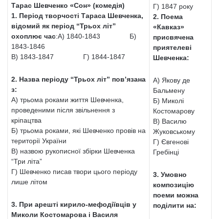
Тарас Шевченко «Сон» (комедія)
Г) 1847 року
1. Період творчості Тараса Шевченка,
2. Поема
відомий як період “Трьох літ”
«Кавказ»
охоплює час
:А) 1840-1843 Б)
присвячена
1843-1846
приятелеві
В) 1843-1847 Г) 1844-1847
Шевченка:
2. Назва періоду “Трьох літ” пов’язана
А) Якову де
з:
Бальмену
А) трьома роками життя Шевченка,
Б) Миколі
проведеними після звільнення з
Костомарову
кріпацтва
В) Василю
Б) трьома роками, які Шевченко провів на
Жуковському
території України
Г) Євгенові
В) назвою рукописної збірки Шевченка
Гребінці
“Три літа”
Г) Шевченко писав твори цього періоду
3. Умовно
лише літом
композицію
поеми можна
3. При арешті кирило-мефодіївців у
поділити на:
Миколи Костомарова і Василя