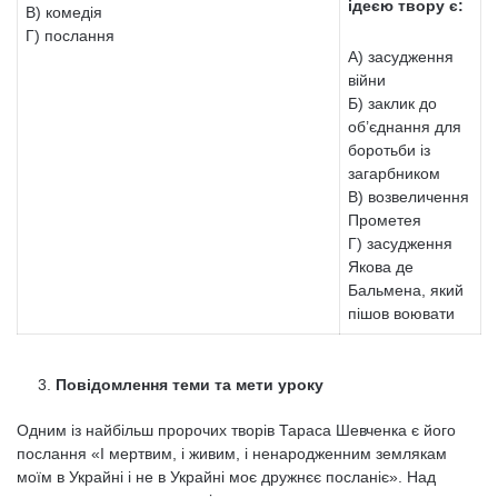
ідеєю твору є:
В) комедія
Г) послання
А) засудження
війни
Б) заклик до
об’єднання для
боротьби із
загарбником
В) возвеличення
Прометея
Г) засудження
Якова де
Бальмена, який
пішов воювати
Повідомлення теми та мети уроку
Одним із найбільш пророчих творів Тараса Шевченка є його
послання «І мертвим, і живим, і ненародженним землякам
моїм в Украйні і не в Украйні моє дружнєє посланіє». Над