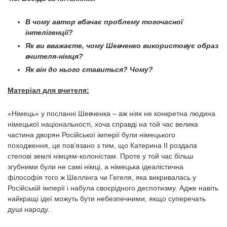
В чому автор вбачає проблему тогочасної
інтелігенції?
Як ви вважаєте, чому Шевченко використовує образ
вчителя-німця?
Як він до нього ставиться? Чому?
Матеріал для вчителя:
«Німець» у посланні Шевченка – аж ніяк не конкретна людина
німецької національності, хоча справді на той час велика
частина дворян Російської імперії були німецького
походження, це пов’язано з тим, що Катерина ІІ роздала
степові землі німцям-колоністам. Проте у той час більш
згубними були не самі німці, а німецька ідеалістична
філософія того ж Шеллінга чи Гегеля, яка викривалась у
Російській імперії і набула своєрідного деспотизму. Адже навіть
найкращі ідеї можуть бути небезпечними, якщо суперечать
душі народу.