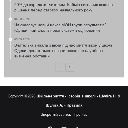
20% до зарплати вчителям: Кабмін визначив ключові
рішення перед стартом навчального року
06.08.2026
Чи скасовує новий наказ МОН групи результатів?
Юридичний аналіз нової системи оцінювання
05.08.2026
Вчителька випала з вікна під час миття вікон у школі
Одеси: департамент освіти розпочне службове
вивчення обставин
Попередня
Наступна
сторінка
сторінка
Copyright ©2026
Шкільне життя -
Історія в школі -
Шуліга Н. &
Шуліга А. -
Правила
Зворотній зв’язок
Про нас