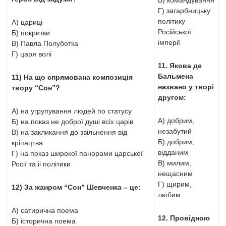
В) командування
Г) загарбницьку
політику
А) цариці
Російської
Б) покритки
імперії
В) Павла Полуботка
Г) царя волі
11. Якова де
Бальмена
11) На що спрямована композиція
названо у творі
твору “Сон”?
другом:
А) на угрупування людей по статусу
А) добрим,
Б) на показ не доброї душі всіх царів
незабутий
В) на закликання до звільнення від
Б) добрим,
кріпацтва
відданим
Г) на показ широкої панорами царської
В) милим,
Росії та іі політики
нещасним
Г) щирим,
12) За жанром “Сон” Шевченка – це:
любим
А) сатирична поема
12. Провідною
Б) історична поема