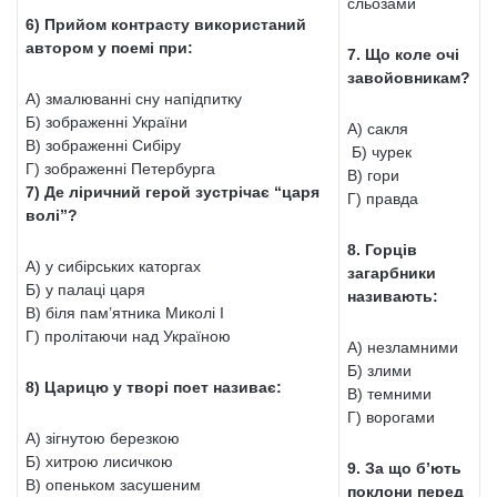
сльозами
6) Прийом контрасту використаний
автором у поемі при:
7. Що коле очі
завойовникам?
А) змалюванні сну напідпитку
Б) зображенні України
А) сакля
В) зображенні Сибіру
Б) чурек
Г) зображенні Петербурга
В) гори
7) Де ліричний герой зустрічає “царя
Г) правда
волі”?
8. Горців
А) у сибірських каторгах
загарбники
Б) у палаці царя
називають:
В) біля пам’ятника Миколі І
Г) пролітаючи над Україною
А) незламними
Б) злими
8) Царицю у творі поет називає:
В) темними
Г) ворогами
А) зігнутою березкою
Б) хитрою лисичкою
9. За що б’ють
В) опеньком засушеним
поклони перед