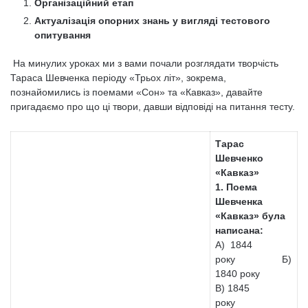
Організаційний етап
Актуалізація опорних знань у вигляді тестового
опитування
На минулих уроках ми з вами почали розглядати творчість
Тараса Шевченка періоду «Трьох літ», зокрема,
познайомились із поемами «Сон» та «Кавказ», давайте
пригадаємо про що ці твори, давши відповіді на питання тесту.
Тарас
Шевченко
«Кавказ»
1. Поема
Шевченка
«Кавказ» була
написана:
А) 1844
року Б)
1840 року
В) 1845
року