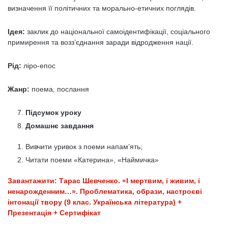
визначення її політичних та морально-етичних поглядів.
Ідея:
заклик до національної самоідентифікації, соціального
примирення та возз’єднання заради відродження нації.
Рід:
ліро-епос
Жанр:
поема, послання
Підсумок уроку
Домашнє завдання
Вивчити уривок з поеми напам’ять;
Читати поеми «Катерина», «Наймичка»
Завантажити: Тарас Шевченко. «І мертвим, і живим, і
ненарожденним…». Проблематика, образи, настроєві
інтонації твору (9 клас. Українська література) +
Презентація + Сертифікат