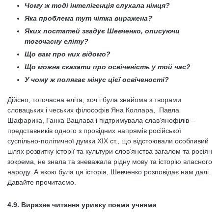
Чому ж тоді інтелігенція слухала німця?
Яка проблема тут чітка виражена?
Яких постатей згадує Шевченко, описуючи
тогочасну еліту?
Що вам про них відомо?
Що можна сказати про освіченість у той час?
У чому ж полягає мінус цієї освіченості?
Дійсно, тогочасна еліта, хоч і була знайома з творами
словацьких і чеських філософів Яна Коллара, Павла
Шафарика, Ганка Вацлава і підтримувала слав’янофілів –
представників одного з провідних напрямів російської
суспільно-політичної думки XIX ст., що відстоювали особливий
шлях розвитку історії та культури слов’янства загалом та росіян
зокрема, не знала та зневажала рідну мову та історію власного
народу. А якою була ця історія, Шевченко розповідає нам далі.
Давайте прочитаємо.
4.9. Виразне читання уривку поеми учнями