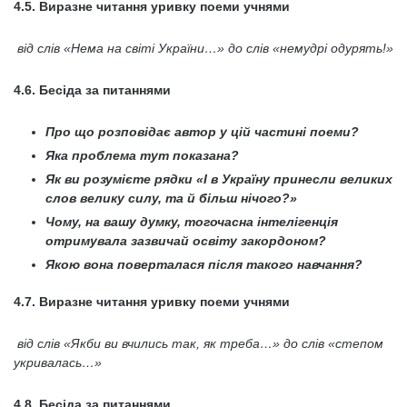
4.5. Виразне читання уривку поеми учнями
в
ід слів «Нема на світі України…» до слів «немудрі одурять!»
4
.6. Бесіда за питаннями
Про що розповідає автор у цій частині поеми?
Яка проблема тут показана?
Як ви розумієте рядки «І в Україну принесли великих
слов велику силу, та й більш нічого?»
Чому, на вашу думку, тогочасна інтелігенція
отримувала зазвичай освіту закордоном?
Якою вона поверталася після такого навчання?
4.7. Виразне читання уривку поеми учнями
в
ід слів «Якби ви вчились так, як треба…» до слів «степом
укривалась…»
4.8. Бесіда за питаннями