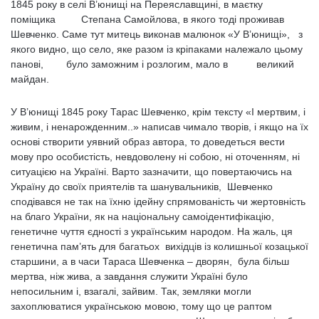
1845 року в селі В’юнищі на Переяславщині, в маєтку
поміщика Степана Самойлова, в якого тоді проживав
Шевченко. Саме тут митець виконав малюнок «У В’юнищі», з
якого видно, що село, яке разом із кріпаками належало цьому
панові, було заможним i розлогим, мало в великий
майдан.
У В’юнищі 1845 року Тарас Шевченко, крім тексту «I мертвим, i
живим, i ненарожденним..» написав чимало творів, і якщо на їх
основі створити уявний образ автора, то доведеться вести
мову про особистість, невдоволену ні собою, ні оточенням, ні
ситуацією на Україні. Варто зазначити, що повертаючись на
Україну до своїх приятелів та шанувальників, Шевченко
сподівався не так на їхню ідейну спрямованість чи жертовність
на благо України, як на національну самоідентифікацію,
генетичне чуття єдності з українським народом. На жаль, ця
генетична пам’ять для багатьох вихідців із колишньої козацької
старшини, а в часи Тараса Шевченка – дворян, була більш
мертва, ніж жива, а завдання служити Україні було
непосильним і, взагалі, зайвим. Так, земляки могли
захоплюватися українською мовою, тому що це раптом