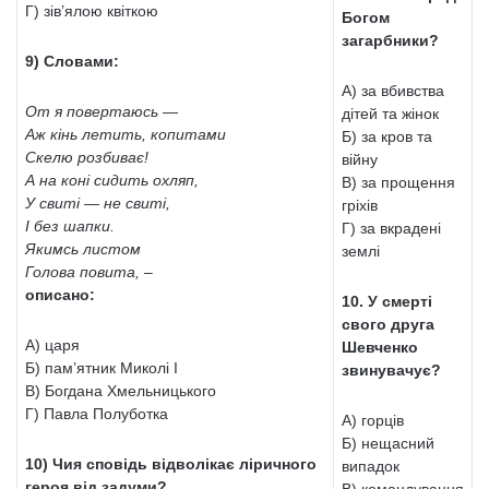
Г) зів’ялою квіткою
Богом
загарбники?
9) Словами:
А) за вбивства
От я повертаюсь —
дітей та жінок
Аж кінь летить, копитами
Б) за кров та
Скелю розбиває!
війну
А на коні сидить охляп,
В) за прощення
У свиті — не свиті,
гріхів
І без шапки.
Г) за вкрадені
Якимсь листом
землі
Голова повита, –
описано:
10. У смерті
свого друга
А) царя
Шевченко
Б) пам’ятник Миколі І
звинувачує?
В) Богдана Хмельницького
Г) Павла Полуботка
А) горців
Б) нещасний
10) Чия сповідь відволікає ліричного
випадок
героя від задуми?