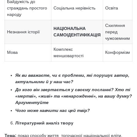
Байдужість до
страждань простого
Соціальна нерівність
Освіта
народу
Схиляння
НАЦІОНАЛЬНА
Незнання історії
перед
САМОІДЕНТИФІКАЦІЯ
чужоземним
Комплекс
Мова
Конформізм
меншовартості
Як ви вважаєте, чи є проблеми, які порушує автор,
актуальними й у наш час?
До кого він звертається у своєму посланні? Хто ті
«мертві», «живі» та «ненарожденні», на вашу думку?
Аргументуйте
Чого може навчити нас цей твір?
Літературний аналіз твору
Тема:
показ способу життя тогочасної національної еліти,