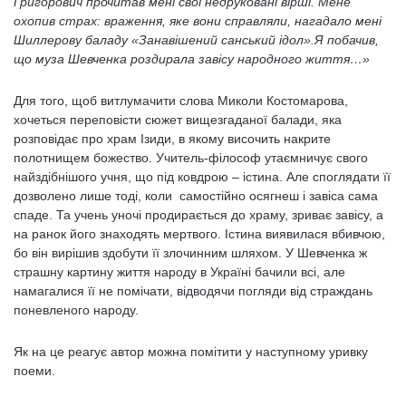
Григорович прочитав мені свої недруковані вірші. Мене
охопив страх: враження, яке вони справляли, нагадало мені
Шиллерову баладу «Занавішений санський ідол».Я побачив,
що муза Шевченка роздирала завісу народного життя…»
Для того, щоб витлумачити слова Миколи Костомарова,
хочеться переповісти сюжет вищезгаданої балади, яка
розповідає про храм Ізиди, в якому височить накрите
полотнищем божество. Учитель-філософ утаємничує свого
найздібнішого учня, що під ковдрою – істина. Але споглядати її
дозволено лише тоді, коли самостійно осягнеш і завіса сама
спаде. Та учень уночі продирається до храму, зриває завісу, а
на ранок його знаходять мертвого. Істина виявилася вбивчою,
бо він вирішив здобути її злочинним шляхом. У Шевченка ж
страшну картину життя народу в Україні бачили всі, але
намагалися її не помічати, відводячи погляди від страждань
поневленого народу.
Як на це реагує автор можна помітити у наступному уривку
поеми.