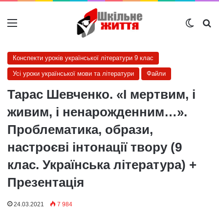
Меню
Switch
Ш
Конспекти уроків української літератури 9 клас
Усі уроки української мови та літератури
Файли
Тарас Шевченко. «І мертвим, і
живим, і ненарожденним…».
Проблематика, образи,
настроєві інтонації твору (9
клас. Українська література) +
Презентація
24.03.2021
7 984