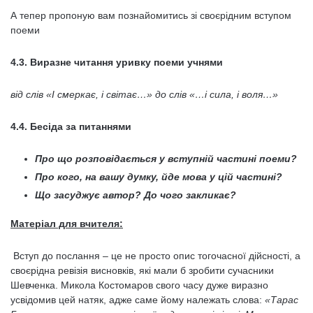
А тепер пропоную вам познайомитись зі своєрідним вступом
поеми
4.3. Виразне читання уривку поеми учнями
в
ід слів «І смеркає, і світає…» до слів «…і сила, і воля…»
4.4. Бесіда за питаннями
Про що розповідається у вступній частині поеми?
Про кого, на вашу думку, йде мова у цій частині?
Що засуджує автор? До чого закликає?
Матеріал для вчителя:
Вступ до послання – це не просто опис тогочасної дійсності, а
своєрідна ревізія висновків, які мали б зробити сучасники
Шевченка. Микола Костомаров свого часу дуже виразно
усвідомив цей натяк, адже саме йому належать слова:
«Тарас