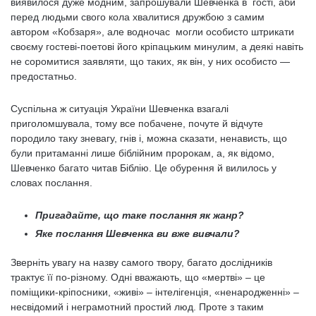
виявилося дуже модним, запрошували Шевченка в гості, аби
перед людьми свого кола хвалитися дружбою з самим
автором «Кобзаря», але водночас могли особисто штрикати
своєму гостеві-поетові його кріпацьким минулим, а деякі навіть
не соромитися заявляти, що таких, як він, у них особисто —
предостатньо.
Суспільна ж ситуація України Шевченка взагалі
приголомшувала, тому все побачене, почуте й відчуте
породило таку зневагу, гнів і, можна сказати, ненависть, що
були притаманні лише біблійним пророкам, а, як відомо,
Шевченко багато читав Біблію. Це обурення й вилилось у
словах послання.
Пригадайте, що таке послання як жанр?
Яке послання Шевченка ви вже вивчали?
Зверніть увагу на назву самого твору, багато дослідників
трактує її по-різному. Одні вважають, що «мертві» – це
поміщики-кріпосники, «живі» – інтелігенція, «ненародженні» –
несвідомий і неграмотний простий люд. Проте з таким