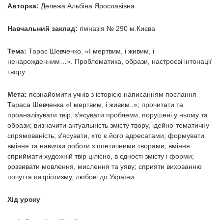
Авторка:
Дележа Альбіна Ярославівна
Навчальний заклад:
гімназія № 290 м.Києва
Тема:
Тарас Шевченко. «І мертвим, і живим, і
ненарожденним…». Проблематика, образи, настроєві інтонації
твору
Мета:
познайомити учнів з історією написанням послання
Тараса Шевченка «І мертвим, і живим..»; прочитати та
проаналізувати твір, з’ясувати проблеми, порушені у ньому та
образи; визначити актуальність змісту твору, ідейно-тематичну
спрямованість; з’ясувати, хто є його адресатами; формувати
вміння та навички роботи з поетичними творами; вміння
сприймати художній твір цілісно, в єдності змісту і форми;
розвивати мовлення, мислення та уяву; сприяти вихованню
почуття патріотизму, любові до України
Хід уроку