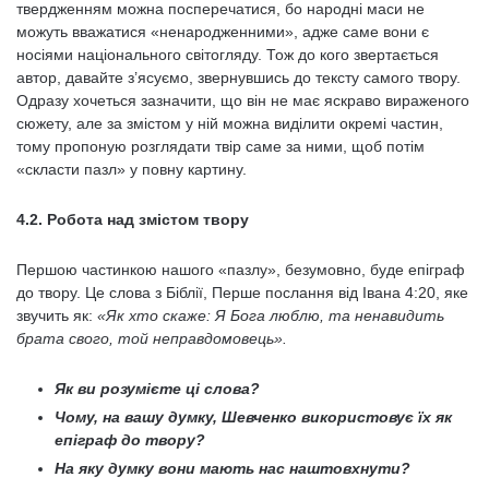
твердженням можна посперечатися, бо народні маси не
можуть вважатися «ненародженними», адже саме вони є
носіями національного світогляду. Тож до кого звертається
автор, давайте з’ясуємо, звернувшись до тексту самого твору.
Одразу хочеться зазначити, що він не має яскраво вираженого
сюжету, але за змістом у ній можна виділити окремі частин,
тому пропоную розглядати твір саме за ними, щоб потім
«скласти пазл» у повну картину.
4.2. Робота над змістом твору
Першою частинкою нашого «пазлу», безумовно, буде епіграф
до твору. Це слова з Біблії, Перше послання від Івана 4:20, яке
звучить як:
«Як хто скаже: Я Бога люблю, та ненавидить
брата свого, той неправдомовець».
Як ви розумієте ці слова?
Чому, на вашу думку, Шевченко використовує їх як
епіграф до твору?
На яку думку вони мають нас наштовхнути?