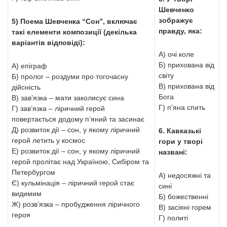
Шевченко
зображує
5) Поема Шевченка “Сон”, включає
правду, яка:
такі елементи композиції (декілька
варіантів відповіді):
А) очі коле
Б) прихована від
А) епіграф
світу
Б) пролог – роздуми про тогочасну
В) прихована від
дійсність
Бога
В) зав’язка – мати заколисує сина
Г) п’яна спить
Г) зав’язка – ліричний герой
повертається додому п’яний та засинає
Д) розвиток дії – сон, у якому ліричний
6. Кавказькі
герой летить у космос
гори у творі
Е) розвиток дії – сон, у якому ліричний
названі:
герой пролітає над Україною, Сибіром та
Петербургом
А) недосяжні та
Є) кульмінація – ліричний герой стає
сині
видимим
Б) божественні
Ж) розв’язка – пробудження ліричного
В) засіяні горем
героя
Г) политі