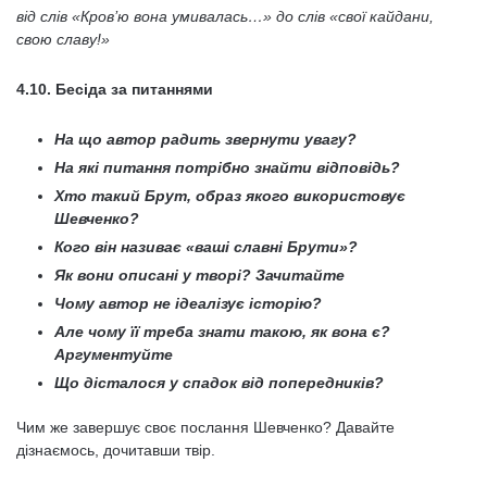
в
ід слів «Кров’ю вона умивалась…» до слів «свої кайдани,
свою славу!»
4.10. Бесіда за питаннями
На що автор радить звернути увагу?
На які питання потрібно знайти відповідь?
Хто такий Брут, образ якого використовує
Шевченко?
Кого він називає «ваші славні Брути»?
Як вони описані у творі? Зачитайте
Чому автор не ідеалізує історію?
Але чому її треба знати такою, як вона є?
Аргументуйте
Що дісталося у спадок від попередників?
Чим же завершує своє послання Шевченко? Давайте
дізнаємось, дочитавши твір.