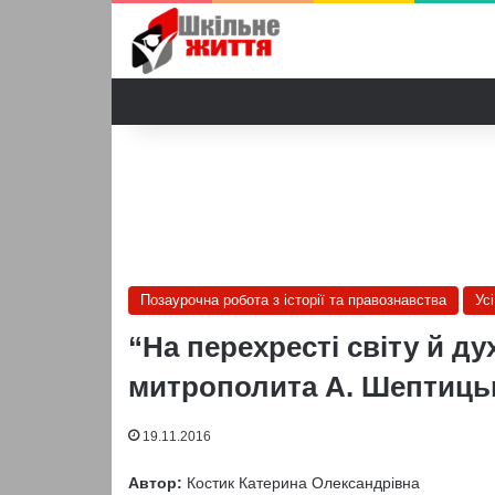
Позаурочна робота з історії та правознавства
Усі
“На перехресті світу й ду
митрополита А. Шептицько
19.11.2016
Автор:
Костик Катерина Олександрівна