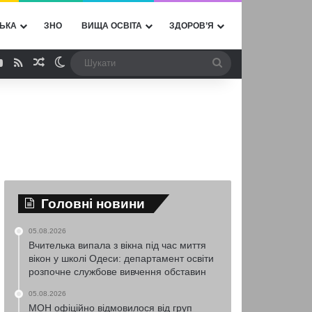
ЬКА
ЗНО
ВИЩА ОСВІТА
ЗДОРОВ’Я
ebook
YouTube
RSS
Випадкова стаття
Switch skin
Шукати
Головні новини
05.08.2026
Вчителька випала з вікна під час миття
вікон у школі Одеси: департамент освіти
розпочне службове вивчення обставин
05.08.2026
МОН офіційно відмовилося від груп