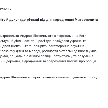
тупенів
іту й духу» (до річниці від дня народження Митрополита
итрополита Андрея Шептицького з акцентами на його
льтурній діяльності та її ролі для розбудови української
Андрея Шептицького, розкрити багатогранне служіння
звитку дітей та молоді, розвивати акторські здібності учнів;
мої, соціально активної позиції, патріотизму та розуміння
и й держави, відродження та збереження пам’яті про борців
Андрея Шептицького, прикрашений вишитим рушником. Збоку