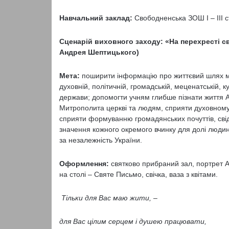
Навчальний заклад:
Свободненська ЗОШ І – ІІІ с
Сценарій виховного заходу: «На перехресті св
Андрея Шептицького)
Мета:
поширити інформацію про життєвий шлях м
духовній, політичній, громадській, меценатській, ку
держави; допомогти учням глибше пізнати життя 
Митрополита церкві та людям, сприяти духовному ро
сприяти формуванню громадянських почуттів, свідо
значення кожного окремого вчинку для долі людин
за незалежність України.
Оформлення:
святково прибраний зал, портрет 
на столі – Святе Письмо, свічка, ваза з квітами.
Тільки для Вас маю жити, –
для Вас цілим серцем і душею працювати,