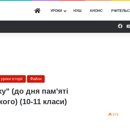
ГОЛОВНА
УРОКИ
НУШ
АНОНС
УЧИТЕЛЬС
Fac
 уроки історії
Файли
ху” (до дня пам’яті
го) (10-11 класи)
876