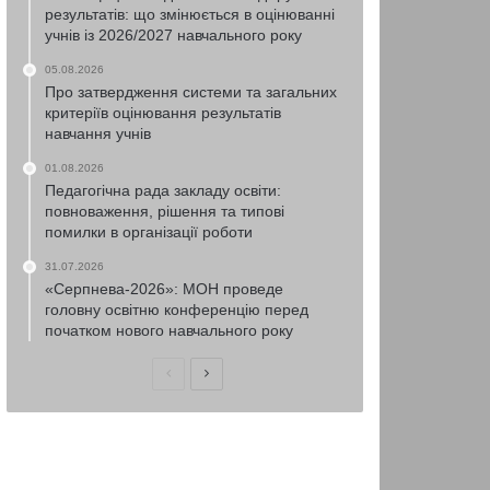
результатів: що змінюється в оцінюванні
учнів із 2026/2027 навчального року
05.08.2026
Про затвердження системи та загальних
критеріїв оцінювання результатів
навчання учнів
01.08.2026
Педагогічна рада закладу освіти:
повноваження, рішення та типові
помилки в організації роботи
31.07.2026
«Серпнева-2026»: МОН проведе
головну освітню конференцію перед
початком нового навчального року
Попередня
Наступна
сторінка
сторінка