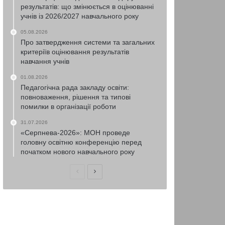
результатів: що змінюється в оцінюванні
учнів із 2026/2027 навчального року
05.08.2026
Про затвердження системи та загальних
критеріїв оцінювання результатів
навчання учнів
01.08.2026
Педагогічна рада закладу освіти:
повноваження, рішення та типові
помилки в організації роботи
31.07.2026
«Серпнева-2026»: МОН проведе
головну освітню конференцію перед
початком нового навчального року
Попередня
Наступна
сторінка
сторінка