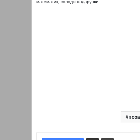
математик; солодкі подарунки.
поза
Надіслати електронною поштою
Надрукувати