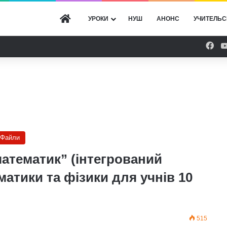
ГОЛОВНА
УРОКИ
НУШ
АНОНС
УЧИТЕЛЬС
Fac
Файли
математик” (інтегрований
матики та фізики для учнів 10
515