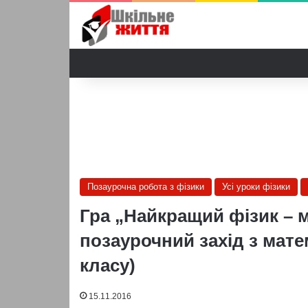
Позаурочна робота з фізики
Усі уроки фізики
Гра „Найкращий фізик – 
позаурочний захід з мате
класу)
15.11.2016