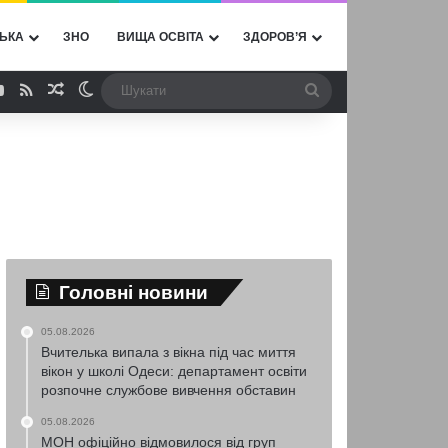
ЬКА
ЗНО
ВИЩА ОСВІТА
ЗДОРОВ’Я
ebook
YouTube
RSS
Випадкова стаття
Switch skin
Шукати
Головні новини
05.08.2026
Вчителька випала з вікна під час миття
вікон у школі Одеси: департамент освіти
розпочне службове вивчення обставин
05.08.2026
МОН офіційно відмовилося від груп