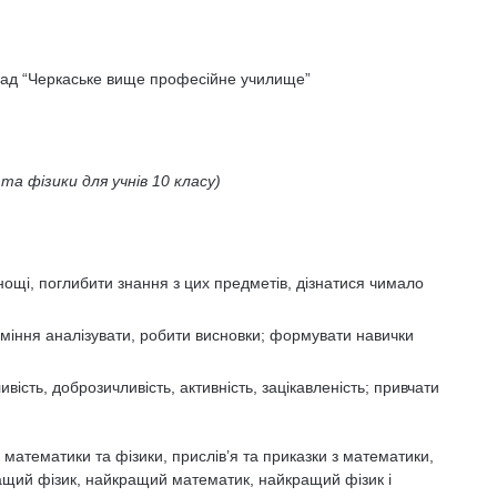
ад “Черкаське вище професійне училище”
а фізики для учнів 10 класу)
нощі, поглибити знання з цих предметів, дізнатися чимало
уміння аналізувати, робити висновки; формувати навички
вість, доброзичливість, активність, зацікавленість; привчати
 математики та фізики, прислів’я та приказки з математики,
ащий фізик, найкращий математик, найкращий фізик і