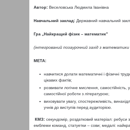
Автор:
Веселовська Людмила Іванівна
Навчальний заклад:
Державний навчальний закл
Гра „
Найкращий фізик – математик
”
(
інтегрований позаурочний захід з математики т
МЕТА:
навчитися долати математичні і фізичні труд
цікавих фактів;
розвивати логічне мислення, самостійність, 
самостійної роботи з літературою;
виховувати увагу, спостережливість, винахідли
учнів до виступів перед аудиторією.
КМЗ:
секундомір, роздатковий матеріал: ребуси з
емблеми команд, статуетки – сови; медалі: найкр