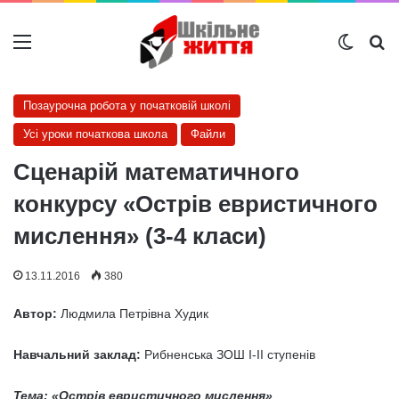
Меню
Switch
Ш
Позаурочна робота у початковій школі
Усі уроки початкова школа
Файли
Сценарій математичного
конкурсу «Острів евристичного
мислення» (3-4 класи)
13.11.2016
380
Автор:
Людмила Петрівна Худик
Навчальний заклад:
Рибненська ЗОШ I-II ступенів
Тема:
«Острів евристичного мислення»