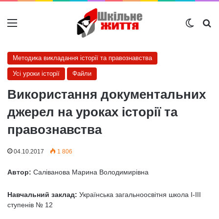
Меню
Switch
Ш
Методика викладання історії та правознавства
Усі уроки історії
Файли
Використання документальних
джерел на уроках історії та
правознавства
04.10.2017
1 806
Автор:
Саліванова Марина Володимирівна
Навчальний заклад:
Українська загальноосвітня школа І-ІІІ
ступенів № 12