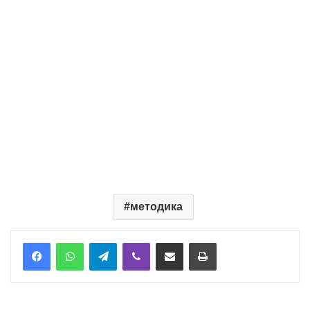
методика
Telegram
Viber
Надіслати електронною поштою
Надрукувати