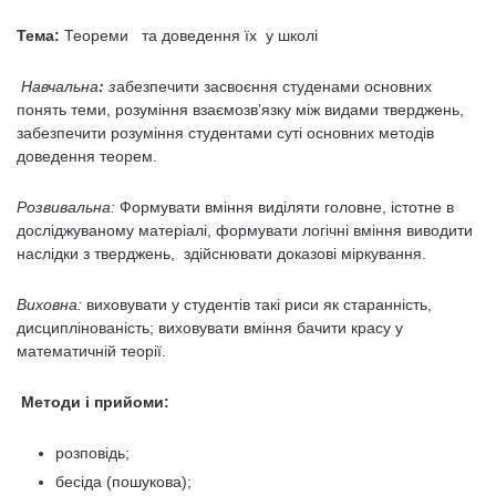
Тема:
Теореми та доведення їх у школі
Навчальна
:
з
абезпечити засвоєння студенами основних
понять теми, розуміння взаємозв’язку між видами тверджень,
забезпечити розуміння студентами суті основних методів
доведення теорем.
Розвивальна:
Формувати вміння виділяти головне, істотне в
досліджуваному матеріалі, формувати логічні вміння виводити
наслідки з тверджень, здійснювати доказові міркування.
Виховна:
виховувати у студентів такі риси як старанність,
дисциплінованість; виховувати вміння бачити красу у
математичній теорії.
Методи і прийоми:
розповідь;
бесіда (пошукова);