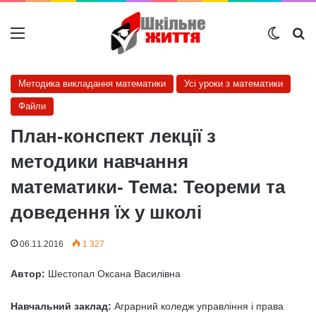
Меню
Switch
Ш
Методика викладання математики
Усі уроки з математики
Файли
План-конспект лекції з
методики навчання
математики- Тема: Теореми та
доведення їх у школі
06.11.2016
1 327
Автор:
Шестопал Оксана Василівна
Навчальний заклад:
Аграрний коледж управління і права