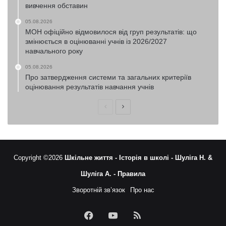
вивчення обставин
05.08.2026
МОН офіційно відмовилося від груп результатів: що
змінюється в оцінюванні учнів із 2026/2027
навчального року
05.08.2026
Про затвердження системи та загальних критеріїв
оцінювання результатів навчання учнів
Попередня
Наступна
сторінка
сторінка
Copyright ©2026
Шкільне життя -
Історія в школі -
Шуліга Н. &
Шуліга А. -
Правила
Зворотній зв’язок
Про нас
Facebook
YouTube
RSS