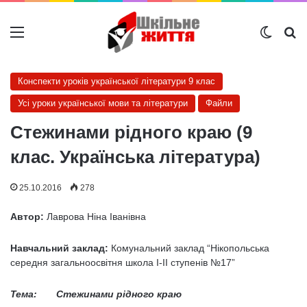
Меню
Switch
Ш
Конспекти уроків української літератури 9 клас
Усі уроки української мови та літератури
Файли
Стежинами рідного краю (9
клас. Українська література)
25.10.2016
278
Автор:
Лаврова Ніна Іванівна
Навчальний заклад:
Комунальний заклад “Нікопольська
середня загальноосвітня школа I-II ступенів №17”
Тема: Стежинами рідного краю