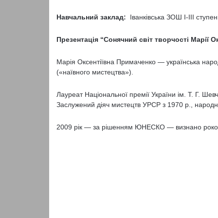
Навчальний заклад:
Іванківська ЗОШ І-ІІІ ступен
Презентація “Сонячний світ творчості Марії О
Марія Оксентіївна Примаченко — українська нар
(«наївного мистецтва»).
Лауреат Національної премії України ім. Т. Г. Шев
Заслужений діяч мистецтв УРСР з 1970 р., народн
2009 рік — за рішенням ЮНЕСКО — визнано роко