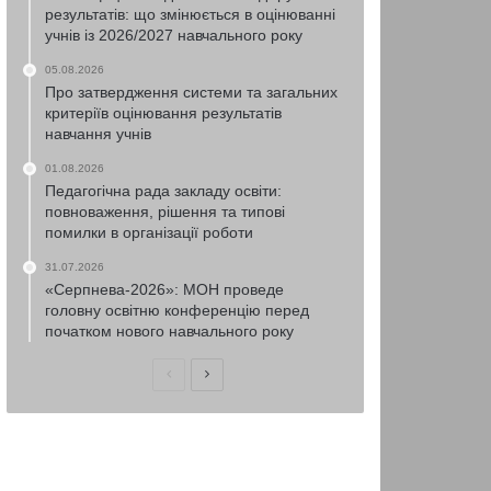
результатів: що змінюється в оцінюванні
учнів із 2026/2027 навчального року
05.08.2026
Про затвердження системи та загальних
критеріїв оцінювання результатів
навчання учнів
01.08.2026
Педагогічна рада закладу освіти:
повноваження, рішення та типові
помилки в організації роботи
31.07.2026
«Серпнева-2026»: МОН проведе
головну освітню конференцію перед
початком нового навчального року
Попередня
Наступна
сторінка
сторінка