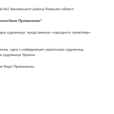
ів №1 Іванківського району Київської області
ксентіївни Примаченко”
одна художниця, представниця «народного примітиву»
ченка, одна з найвідоміших українських художниць.
а художниця України.
м Марії Примаченко.