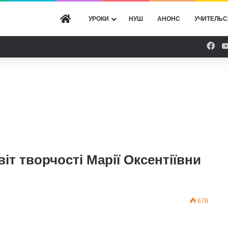
ГОЛОВНА
УРОКИ
НУШ
АНОНС
УЧИТЕЛЬС
Fac
іт творчості Марії Оксентіївни
678