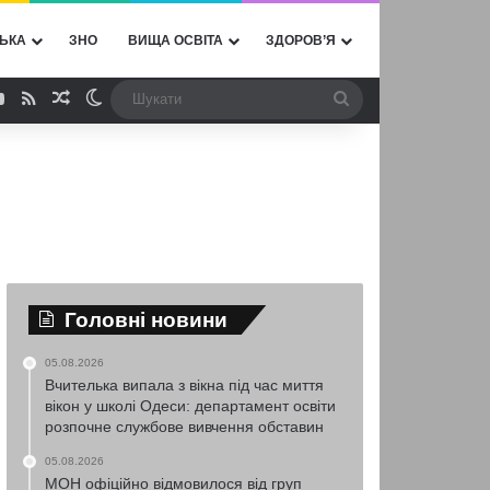
ЬКА
ЗНО
ВИЩА ОСВІТА
ЗДОРОВ’Я
ebook
YouTube
RSS
Випадкова стаття
Switch skin
Шукати
Головні новини
05.08.2026
Вчителька випала з вікна під час миття
вікон у школі Одеси: департамент освіти
розпочне службове вивчення обставин
05.08.2026
МОН офіційно відмовилося від груп