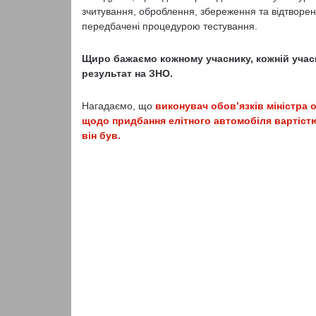
зчитування, оброблення, збереження та відтворен
передбачені процедурою тестування.
Щиро бажаємо кожному учаснику, кожній учас
результат на ЗНО.
Нагадаємо, що
виконувач обов’язків міністра 
щодо придбання елітного автомобіля вартістю
він був.