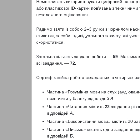
Неможливість використовувати цифровий паспорт 
або пластикової ID-картки пов’язана з технічним
незалежного оцінювання.
Радимо взяти із собою 2–3 ручки з чорнилом нас
етикетки, засоби індивідуального захисту, які уча
скористатися.
Загальна кількість завдань роботи —
59
. Максимал
всі завдання, —
72.
Сертифікаційна робота складається з чотирьох ча
Частина «Розуміння мови на слух (аудіювання
позначити у бланку відповідей
А
.
Частина «Читання» містить
22
завдання різн
відповідей
А
.
Частина «Використання мови» містить 20 завд
Частина «Письмо» містить одне завдання від
відповідей
Б
.