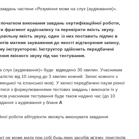
 завдань частини «Розуміння мови на слух (аудіювання)».
 початком виконання завдань сертифікаційної роботи,
и фрагмент аудіозапису та перевірити якість звуку.
овільну якість звуку, один із них поставить підпис в
нтів матиме зауваження до якості відтворення запису,
му інструкторові. Інструктор здійснить передбачені
ння якісного звуку під час тестування.
а слух (аудіювання)» буде відведено 30 хвилин. Учасникам
алістю від 10 секунд до 3 хвилин кожний. Запис кожного з
імецької та іспанської мов). У записі передбачені паузи різної
итися з формулюваннями тестових завдань і виконати їх у
исів учасникам тестування буде також надано час (до 10
авдання з аудіювання у бланк
А
.
йної роботи абітурієнти зможуть виконувати завдання
т не може мати при собі будь-яких засобів зв’язку, пристроїв