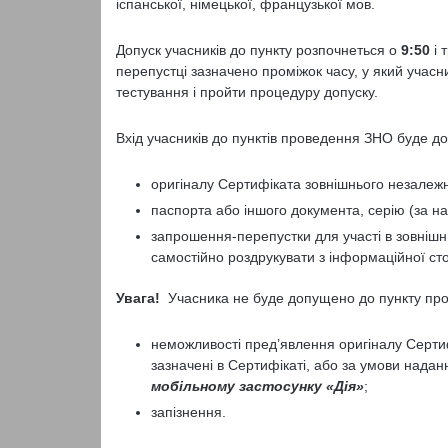
іспанської, німецької, французької мов.
Допуск учасників до пункту розпочнеться о
9:50
і 
перепустці зазначено проміжок часу, у який учасн
тестування і пройти процедуру допуску.
Вхід учасників до пунктів проведення ЗНО буде до
оригіналу Сертифіката зовнішнього незалеж
паспорта або іншого документа, серію (за на
запрошення-перепустки для участі в зовніш
самостійно роздрукувати з інформаційної сто
Увага!
Учасника не буде допущено до пункту про
неможливості пред’явлення оригіналу Сертиф
зазначені в Сертифікаті, або за умови надан
мобільному застосунку «Дія»
;
запізнення.