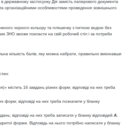
в державному застосунку Дія замість паперового документа
и та організаційними особливостями проведення зовнішнього
иченого чорного кольору та пляшечку з питною водою без
сник ЗНО зможе покласти на свій робочий стіл і за потреби
ьна кількість балів, яку можна набрати, правильно виконавши
стин:
)» містить 16 завдань різних форм; відповіді на них треба
их форм; відповіді на них треба позначити у бланку
ань; відповіді на них треба записати у бланку відповідей
А.
критої форми. Відповідь на нього потрібно написати у бланку