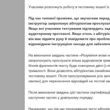
Учасники розпочнуть роботу в тестовому зошиті із
Під час типової промови, що звучатиме перед
інструктор запропонує абітурієнтам прослухат
Якщо всі учасники тестування підтвердять зад
аудиторному протоколі. Якщо хтось з абітуріє
він має підняти руку й повідомити про пробле
відповідною інструкцією заходи для забезпече
На виконання завдань частини «Розуміння мови н
запропонують прослухати кілька аудіозаписів трив
блоків фрагментів тексту буде повторено двічі (з н
тривалості. Вони дозволять абітурієнтам ознайом
тестовому зошиті. Після прослуховування усіх зап
хвилин) для перенесення відповідей на тестові з
Після виконання завдань цієї частини сертифікаці
наступних частин у довільному порядку.
Нагадуємо, що під час проходження тесту абітурієн