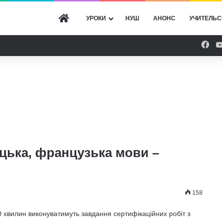
ГОЛОВНА
УРОКИ
НУШ
АНОНС
УЧИТЕЛЬС
Fac
ецька, французька мови –
158
50 хвилин виконуватимуть завдання сертифікаційних робіт з