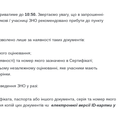
триватиме до
10:50.
Звертаємо увагу, що в запрошенні-
икові / учасниці ЗНО рекомендовано прибути до пункту
зволено лише за наявності таких документів:
ного оцінювання;
явності) та номер якого зазначено в Сертифікаті;
ньому незалежному оцінюванні, яке учасники мають
рінки.
ведення ЗНО у разі:
іката, паспорта або іншого документа, серія та номер якого
ня копій цих документів
чи
електронної версії ID-картки у