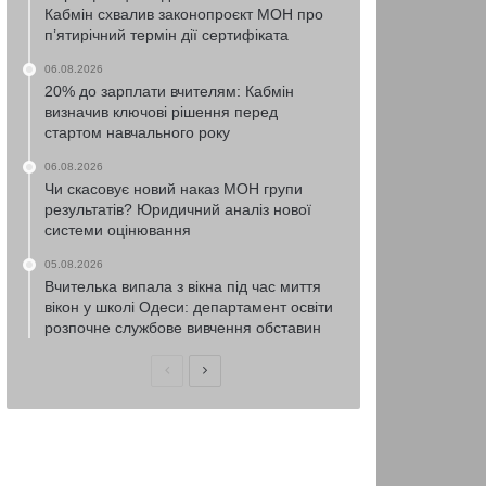
Кабмін схвалив законопроєкт МОН про
п’ятирічний термін дії сертифіката
06.08.2026
20% до зарплати вчителям: Кабмін
визначив ключові рішення перед
стартом навчального року
06.08.2026
Чи скасовує новий наказ МОН групи
результатів? Юридичний аналіз нової
системи оцінювання
05.08.2026
Вчителька випала з вікна під час миття
вікон у школі Одеси: департамент освіти
розпочне службове вивчення обставин
Попередня
Наступна
сторінка
сторінка