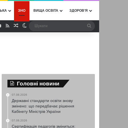
ЬКА
ЗНО
ВИЩА ОСВІТА
ЗДОРОВ’Я
ebook
YouTube
RSS
Випадкова стаття
Switch skin
Шукати
Головні новини
07.08.2026
Державні стандарти освіти знову
змінено: що передбачає рішення
Кабінету Міністрів України
07.08.2026
Сертифікація педагогів зміниться: