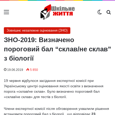
Меню
Switch
Ш
Зовнішнє незалежне оцінювання (ЗНО)
ЗНО-2019: Визначено
пороговий бал “склав/не склав”
з біології
19.06.2019
5 850
19 червня відбулося засідання експертної комісії при
Українському центрі оцінювання якості освіти з визначення
порога «склав/не склав». Було визначено пороговий бал
«склав/не склав» для тестів з біології.
Члени експертної комісії після обговорення ухвалили рішення
встановити пороговий бал з біології , що відповідає
23