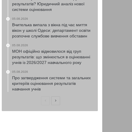
результатів? Юридичний аналіз нової
системи оцінювання
05.08.2026
Вчителька випала з вікна під час миття
вікон у школі Одеси: департамент освіти
розпочне службове вивчення обставин
05.08.2026
МОН офіційно відмовилося від груп
результатів: що змінюється в оцінюванні
учнів із 2026/2027 навчального року
05.08.2026
Про затвердження системи та загальних
критеріїв оцінювання результатів
навчання учнів
Попередня
Наступна
сторінка
сторінка