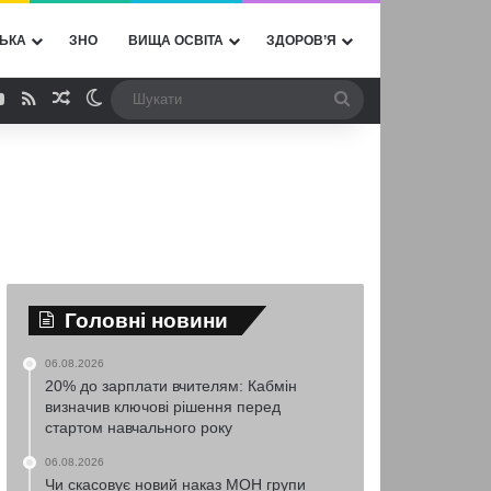
ЬКА
ЗНО
ВИЩА ОСВІТА
ЗДОРОВ’Я
ebook
YouTube
RSS
Випадкова стаття
Switch skin
Шукати
Головні новини
06.08.2026
20% до зарплати вчителям: Кабмін
визначив ключові рішення перед
стартом навчального року
06.08.2026
Чи скасовує новий наказ МОН групи