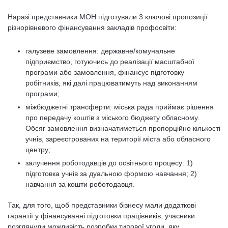
Наразі представники МОН підготували 3 ключові пропозиції
різнорівневого фінансування закладів профосвіти:
галузеве замовлення: державне/комунальне
підприємство, готуючись до реалізації масштабної
програми або замовлення, фінансує підготовку
робітників, які далі працюватимуть над виконанням
програми;
міжбюджетні трансферти: міська рада приймає рішення
про передачу коштів з міського бюджету обласному.
Обсяг замовлення визначатиметься пропорційно кількості
учнів, зареєстрованих на території міста або обласного
центру;
залучення роботодавців до освітнього процесу: 1)
підготовка учнів за дуальною формою навчання; 2)
навчання за кошти роботодавця.
Так, для того, щоб представники бізнесу мали додаткові
гарантії у фінансуванні підготовки працівників, учасники
розглянули можливість розробки типової угоди, яку