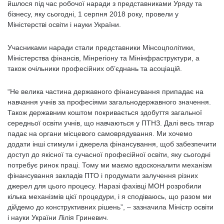
йшлося під час робочої наради з представниками Уряду та
бізнесу, яку сьогодні, 1 серпня 2018 року, провели у
Міністерстві освіти і науки України.
Учасниками наради стали представники Мінсоцполітики,
Міністерства фінансів, Мінрегіону та Мінінфраструктури, а
також очільники професійних об’єднань та асоціацій.
“Не велика частина державного фінансування припадає на
навчання учнів за професіями загальнодержавного значення.
Також державним коштом покривається здобуття загальної
середньої освіти учнів, що навчаються у ПТНЗ. Далі весь тягар
падає на органи місцевого самоврядування. Ми хочемо
додати інші стимули і джерела фінансування, щоб забезпечити
доступ до якісної та сучасної професійної освіти, яку сьогодні
потребує ринок праці. Тому ми маємо вдосконалити механізм
фінансування закладів ПТО і продумати залучення різних
джерел для цього процесу. Наразі фахівці МОН розробили
кілька механізмів цієї процедури, і я сподіваюсь, що разом ми
дійдемо до конструктивних рішень”, – зазначила Міністр освіти
і науки України Лілія Гриневич.