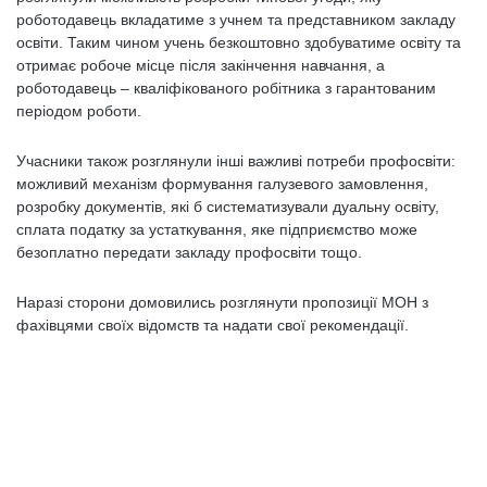
роботодавець вкладатиме з учнем та представником закладу
освіти. Таким чином учень безкоштовно здобуватиме освіту та
отримає робоче місце після закінчення навчання, а
роботодавець – кваліфікованого робітника з гарантованим
періодом роботи.
Учасники також розглянули інші важливі потреби профосвіти:
можливий механізм формування галузевого замовлення,
розробку документів, які б систематизували дуальну освіту,
сплата податку за устаткування, яке підприємство може
безоплатно передати закладу профосвіти тощо.
Наразі сторони домовились розглянути пропозиції МОН з
фахівцями своїх відомств та надати свої рекомендації.