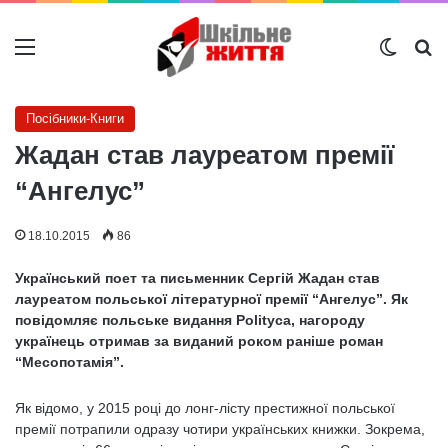
Меню
Switch
Ш
Посібники-Книги
Жадан став лауреатом премії
“Ангелус”
18.10.2015
86
Український поет та письменник Сергій Жадан став
лауреатом польської літературної премії “Ангелус”. Як
повідомляє польське видання Polityca, нагороду
українець отримав за виданий роком раніше роман
“Месопотамія”.
Як відомо, у 2015 році до лонг-лісту престижної польської
премії потрапили одразу чотири українських книжки. Зокрема,