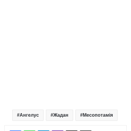
Ангелус
Жадан
Месопотамія
Telegram
Viber
Надіслати електронною поштою
Надрукувати