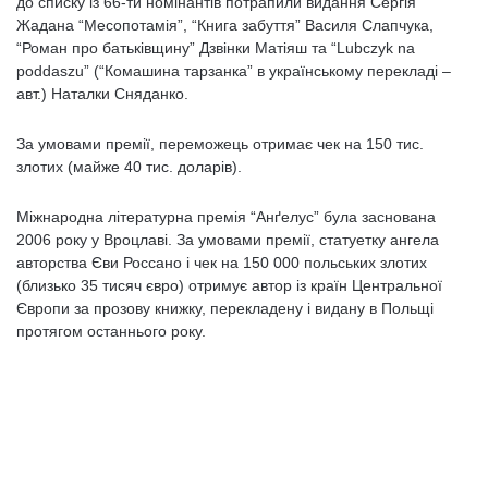
до списку із 66-ти номінантів потрапили видання Сергія
Жадана “Месопотамія”, “Книга забуття” Василя Слапчука,
“Роман про батьківщину” Дзвінки Матіяш та “Lubczyk na
poddaszu” (“Комашина тарзанка” в українському перекладі –
авт.) Наталки Сняданко.
За умовами премії, переможець отримає чек на 150 тис.
злотих (майже 40 тис. доларів).
Міжнародна літературна премія “Анґелус” була заснована
2006 року у Вроцлаві. За умовами премії, статуетку ангела
авторства Єви Россано і чек на 150 000 польських злотих
(близько 35 тисяч євро) отримує автор із країн Центральної
Європи за прозову книжку, перекладену і видану в Польщі
протягом останнього року.