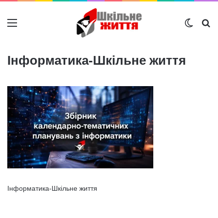
Меню
Switch
Ш
Інформатика-Шкільне життя
Інформатика-Шкільне життя