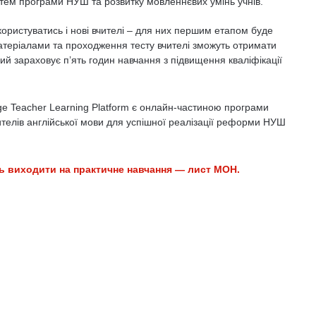
 тем програми НУШ та розвитку мовленнєвих умінь учнів.
истуватись і нові вчителі – для них першим етапом буде
атеріалами та проходження тесту вчителі зможуть отримати
ий зараховує п’ять годин навчання з підвищення кваліфікації
e Teacher Learning Platform є онлайн-частиною програми
вчителів англійської мови для успішної реалізації реформи НУШ
ть виходити на практичне навчання — лист МОН.