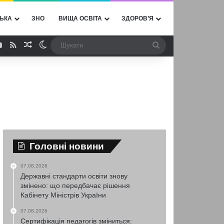
ЬКА
ЗНО
ВИЩА ОСВІТА
ЗДОРОВ’Я
ebook
YouTube
RSS
Випадкова стаття
Switch skin
Шукати
Головні новини
07.08.2026
Державні стандарти освіти знову
змінено: що передбачає рішення
Кабінету Міністрів України
07.08.2026
Сертифікація педагогів зміниться: