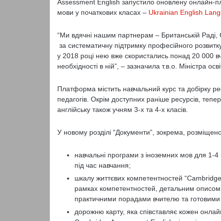
Assessment English запустило оновлену онлайн-пл
мови у початкових класах –
Ukrainian English Lan
“Ми вдячні нашим партнерам – Британській Раді, C
за систематичну підтримку професійного розвитку
у 2018 році нею вже скористались понад 20 000 вч
необхідності в ній”, – зазначила т.в.о. Міністра о
Платформа містить навчальний курс та добірку р
педагогів. Окрім доступних раніше ресурсів, тепе
англійську також учням 3-х та 4-х класів.
У новому розділі “Документи”, зокрема, розміщено
навчальні програми з іноземних мов для 1-4
під час навчання;
шкалу життєвих компетентностей “Cambridge 
рамках компетентностей, детальним описом о
практичними порадами вчителю та готовими
дорожню карту, яка співставляє кожен онлайн