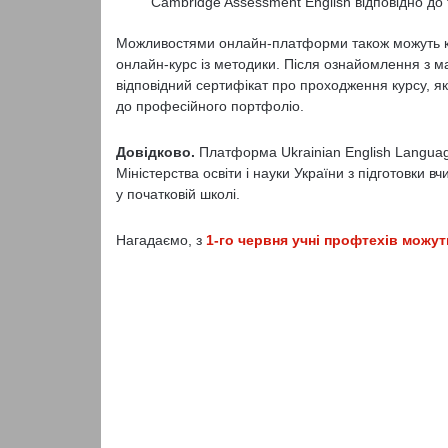
Cambridge Assessment English відповідно до
Можливостями онлайн-платформи також можуть кор
онлайн-курс із методики. Після ознайомлення з м
відповідний сертифікат про проходження курсу, як
до професійного портфоліо.
Довідково.
Платформа Ukrainian English Languag
Міністерства освіти і науки України з підготовки 
у початковій школі.
Нагадаємо, з
1-го червня учні профтехів можу