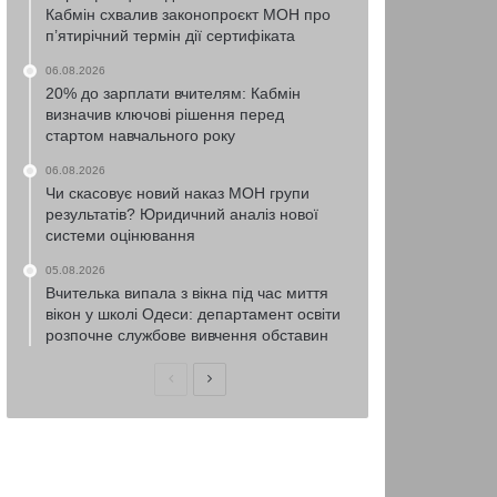
Кабмін схвалив законопроєкт МОН про
п’ятирічний термін дії сертифіката
06.08.2026
20% до зарплати вчителям: Кабмін
визначив ключові рішення перед
стартом навчального року
06.08.2026
Чи скасовує новий наказ МОН групи
результатів? Юридичний аналіз нової
системи оцінювання
05.08.2026
Вчителька випала з вікна під час миття
вікон у школі Одеси: департамент освіти
розпочне службове вивчення обставин
Попередня
Наступна
сторінка
сторінка