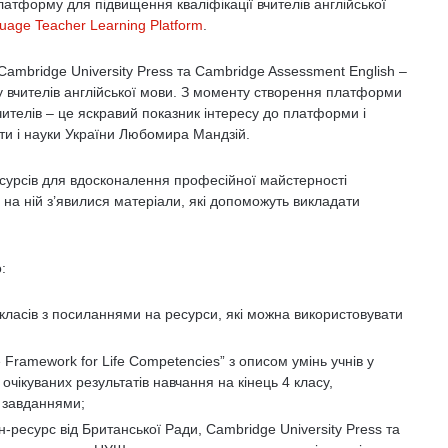
атформу для підвищення кваліфікації вчителів англійської
guage Teacher Learning Platform
.
ambridge University Press та Cambridge Assessment English –
 вчителів англійської мови. З моменту створення платформи
ителів – це яскравий показник інтересу до платформи і
світи і науки України Любомира Мандзій.
есурсів для вдосконалення професійної майстерності
р на ній з’явилися матеріали, які допоможуть викладати
:
 класів з посиланнями на ресурси, які можна використовувати
Framework for Life Competencies” з описом умінь учнів у
чікуваних результатів навчання на кінець 4 класу,
 завданнями;
-ресурс від Британської Ради, Cambridge University Press та