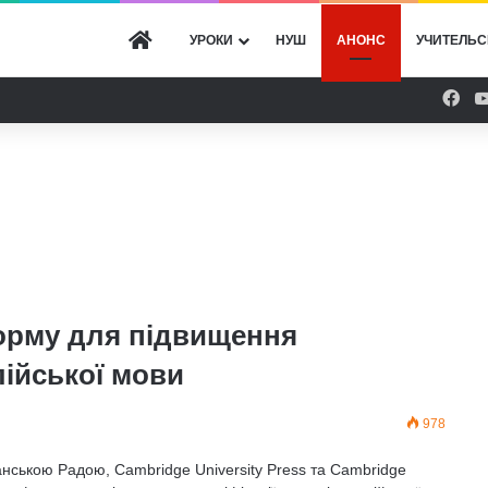
ГОЛОВНА
УРОКИ
НУШ
АНОНС
УЧИТЕЛЬС
Fac
орму для підвищення
лійської мови
978
танською Радою, Cambridge University Press та Cambridge