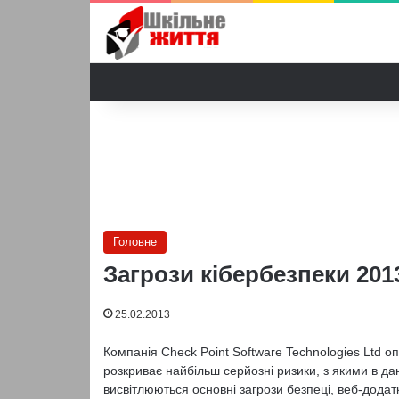
Головне
Загрози кібербезпеки 201
25.02.2013
Компанія Check Point Software Technologies Ltd о
розкриває найбільш серйозні ризики, з якими в дан
висвітлюються основні загрози безпеці, веб-додат