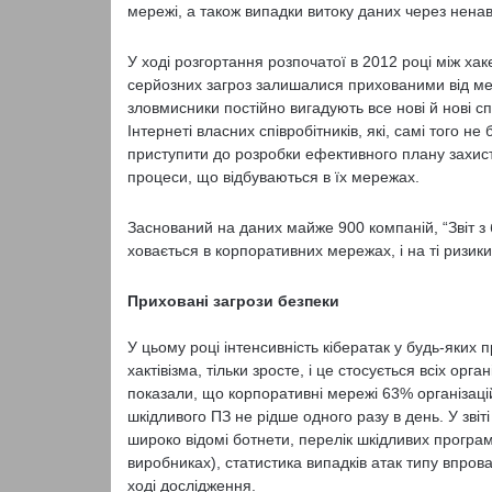
мережі, а також випадки витоку даних через ненавм
У ході розгортання розпочатої в 2012 році між ха
серйозних загроз залишалися прихованими від мер
зловмисники постійно вигадують все нові й нові с
Інтернеті власних співробітників, які, самі того 
приступити до розробки ефективного плану захисту 
процеси, що відбуваються в їх мережах.
Заснований на даних майже 900 компаній, “Звіт з 
ховається в корпоративних мережах, і на ті ризики
Приховані загрози безпеки
У цьому році інтенсивність кібератак у будь-яких 
хактівізма, тільки зросте, і це стосується всіх ор
показали, що корпоративні мережі 63% організаці
шкідливого ПЗ не рідше одного разу в день. У зві
широко відомі ботнети, перелік шкідливих програм
виробниках), статистика випадків атак типу впрова
ході дослідження.