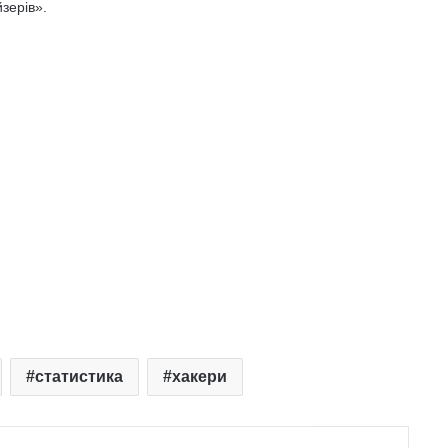
зерів».
статистика
хакери