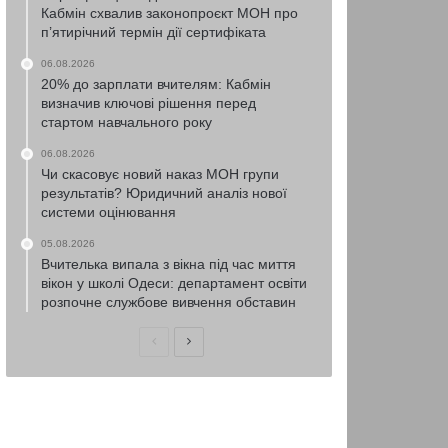
Кабмін схвалив законопроєкт МОН про
п’ятирічний термін дії сертифіката
06.08.2026
20% до зарплати вчителям: Кабмін
визначив ключові рішення перед
стартом навчального року
06.08.2026
Чи скасовує новий наказ МОН групи
результатів? Юридичний аналіз нової
системи оцінювання
05.08.2026
Вчителька випала з вікна під час миття
вікон у школі Одеси: департамент освіти
розпочне службове вивчення обставин
Попередня
Наступна
сторінка
сторінка