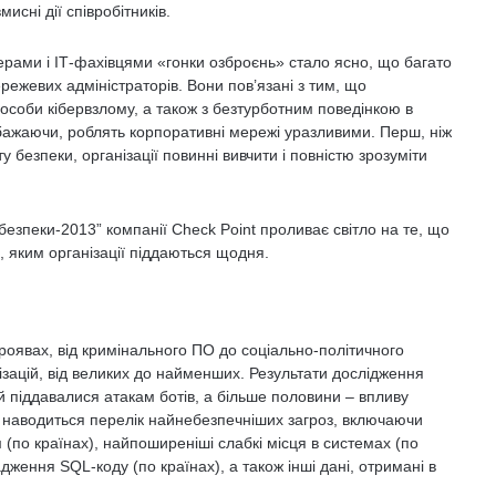
исні дії співробітників.
керами і IТ-фахівцями «гонки озброєнь» стало ясно, що багато
ежевих адміністраторів. Вони пов’язані з тим, що
пособи кібервзлому, а також з безтурботним поведінкою в
не бажаючи, роблять корпоративні мережі уразливими. Перш, ніж
безпеки, організації повинні вивчити і повністю зрозуміти
безпеки-2013” компанії Check Point проливає світло на те, що
, яким організації піддаються щодня.
проявах, від кримінального ПО до соціально-політичного
ганізацій, від великих до найменших. Результати дослідження
й піддавалися атакам ботів, а більше половини – впливу
ті наводиться перелік найнебезпечніших загроз, включаючи
 (по країнах), найпоширеніші слабкі місця в системах (по
дження SQL-коду (по країнах), а також інші дані, отримані в