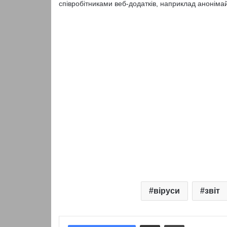
співробітниками веб-додатків, наприклад анонімай
віруси
звіт
Надіслати електронною поштою
Надрукувати