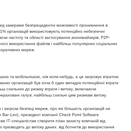
ред хакерами безпрецедентні можливості проникнення в
1% організацій використовують потенційно небезпечні
чаючи частоту та області застосування анонімайзерів, P2P-
місного використання файлів і найбільш популярних соціальних
рпоративних мереж.
шою та мобільнішою, ніж коли-небудь, а це загрожує втратою
ваних організацій був хоча б один випадок потенційної втрати
ільш схильних до ризику втрати і витоку, включаючи
ераховані галузі, найбільш схильні цим ризикам витоку.
 загрози безпеці мереж, про які більшість організацій не
Bar-Lev), президент компанії Check Point Software
е IТ-спеціалістам створити план захисту компаній від
і призводять до витоку даних: від ботнетів до використання