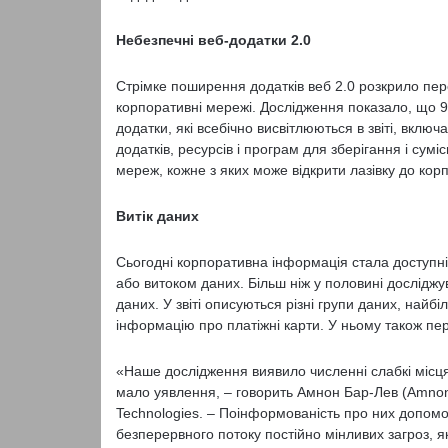
Небезпечні веб-додатки 2.0
Стрімке поширення додатків веб 2.0 розкрило пе
корпоративні мережі. Дослідження показало, що 9
додатки, які всебічно висвітлюються в звіті, вклю
додатків, ресурсів і програм для зберігання і су
мереж, кожне з яких може відкрити лазівку до ко
Витік даних
Сьогодні корпоративна інформація стала доступні
або витоком даних. Більш ніж у половині досліджу
даних. У звіті описуються різні групи даних, найб
інформацію про платіжні карти. У ньому також пер
«Наше дослідження виявило численні слабкі місця і
мало уявлення, – говорить Амнон Бар-Лев (Amnon 
Technologies. – Поінформованість про них допомож
безперервного потоку постійно мінливих загроз, як