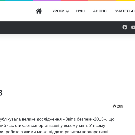
ГОЛОВНА
УРОКИ
НУШ
АНОНС
УЧИТЕЛЬС
Fac
3
289
публікувала велике дослідження «Звіт з безпеки-2013», що
ий час стикаються організації у всьому світі. У ньому
ки, робота з якими може піддати ризикам корпоративні