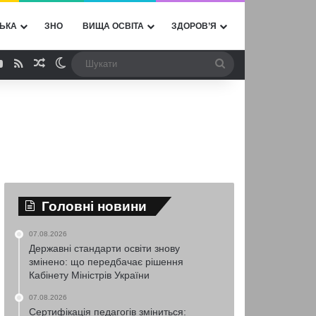
ЬКА
ЗНО
ВИЩА ОСВІТА
ЗДОРОВ’Я
ebook
YouTube
RSS
Випадкова стаття
Switch skin
Шукати
Головні новини
07.08.2026
Державні стандарти освіти знову
змінено: що передбачає рішення
Кабінету Міністрів України
07.08.2026
Сертифікація педагогів зміниться: