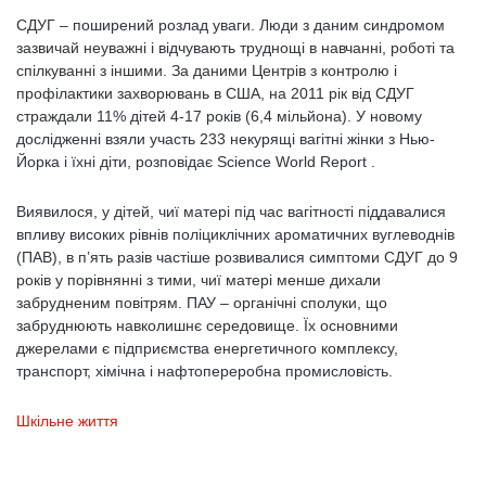
СДУГ – поширений розлад уваги. Люди з даним синдромом
зазвичай неуважні і відчувають труднощі в навчанні, роботі та
спілкуванні з іншими. За даними Центрів з контролю і
профілактики захворювань в США, на 2011 рік від СДУГ
страждали 11% дітей 4-17 років (6,4 мільйона). У новому
дослідженні взяли участь 233 некурящі вагітні жінки з Нью-
Йорка і їхні діти, розповідає Science World Report .
Виявилося, у дітей, чиї матері під час вагітності піддавалися
впливу високих рівнів поліциклічних ароматичних вуглеводнів
(ПАВ), в п’ять разів частіше розвивалися симптоми СДУГ до 9
років у порівнянні з тими, чиї матері менше дихали
забрудненим повітрям. ПАУ – органічні сполуки, що
забруднюють навколишнє середовище. Їх основними
джерелами є підприємства енергетичного комплексу,
транспорт, хімічна і нафтопереробна промисловість.
Шкільне життя