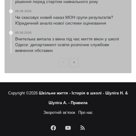
рішення перед стартом навчального року
06.08.2026
Чи скасовує новий наказ МОН групи результатів?
Юридичний аналіз нової системи оцінювання
05.08.2026
Вчителька випала з вікна під час миття вікон у школі
Одеси: департамент освіти розпочне службове
вивчення обставин
Попередня
Наступна
сторінка
сторінка
Copyright ©2026
Шкільне життя -
Історія в школі -
Шуліга Н. &
Шуліга А. -
Правила
Зворотній зв’язок
Про нас
Facebook
YouTube
RSS