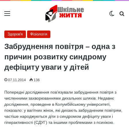
Меню
Switch
Ш
Здоров'я
Фізіологія
Забруднення повітря – одна з
причин розвитку синдрому
дефіциту уваги у дітей
07.11.2014
136
Попередні дослідження пов’язували забруднення повітря з
численними захворюваннями дихальних шляхів. Недавнє
дослідження, проведене в Колумбійському університеті,
показало: у вагітних жінок, які дихають забрудненим повітрям,
частіше народжуються діти з синдромом дефіциту уваги і
гіперактивності (СДУГ) та іншими проблемами з психікою.