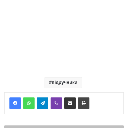
підручники
Telegram
Viber
Надіслати електронною поштою
Надрукувати