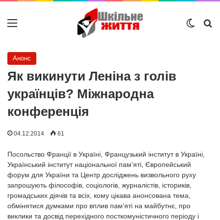
Меню
Switch
Ш
Анонс
Як викинути Леніна з голів
українців? Міжнародна
конференція
04.12.2014
61
Посольство Франції в Україні, Французький інститут в Україні,
Український інститут національної пам’яті, Європейський
форум для України та Центр досліджень визвольного руху
запрошують філософів, соціологів, журналістів, істориків,
громадських діячів та всіх, кому цікава анонсована тема,
обмінятися думками про вплив пам’яті на майбутнє, про
виклики та досвід перехідного посткомуністичного періоду і