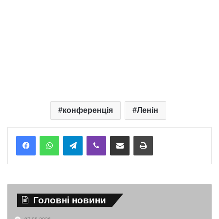
конференція
Ленін
Telegram
Viber
Надіслати електронною поштою
Надрукувати
Головні новини