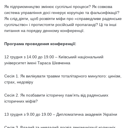
Як підприємництво змінює суспільні процеси? Як совкова
система управління досі генерує корупцію та фальсифікації?
Як слід діяти, щоб розвіяти міфи про «справедливе радянське
суспільство» і протистояти російській пропаганді? Ці та інші
питання на порядку денному конференції.
Програма проведення конференції:
12 грудня з 14.00 до 19.00 – Київський національний
університет імені Тараса Шевченка
Сесія 1. Як вилікувати травми тоталітарного минулого: цинізм,
страх, недовіру
Сесія 2. Як позбавити історичну пам’ять від радянських
історичних міфів?
13 грудня з 9.00 до 19.00 – Дипломатична академія України
Сесія 3. Вдалий та невдалий досвід декомунізації колишніх