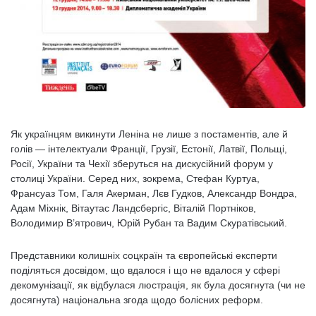
Як українцям викинути Леніна не лише з постаментів, але й
голів — інтелектуали Франції, Грузії, Естонії, Латвії, Польщі,
Росії, України та Чехії зберуться на дискусійний форум у
столиці України. Серед них, зокрема, Стефан Куртуа,
Франсуаз Том, Галя Акерман, Лєв Гудков, Александр Вондра,
Адам Міхнік, Вітаутас Ландсбергіс, Віталій Портніков,
Володимир В’ятрович, Юрій Рубан та Вадим Скуратівський.
Представники колишніх соцкраїн та європейські експерти
поділяться досвідом, що вдалося і що не вдалося у сфері
декомунізації, як відбулася люстрація, як була досягнута (чи не
досягнута) національна згода щодо болісних реформ.