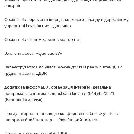
соцкраїн
Сесія 4. Як перемогти інерцію совкового підходу в державному
управлінні і суспільних відносинах
Сесія 5. Як економіка міняє менталітет
Заключна сесія «Quo vadis?».
Зареєструватися до участі можна до 9:00 ранку п’ятниці, 12
грудня на сайті ЦДВР.
Додаткова інформація, організація інтерв’ю, детальна
програма за запитом: contact@ifu.kiev.ua, (044)4822371
(Вікторія Томенчук).
Пряму інтернет-трансляцію конференції забезпечує BeTv.
Інформаційний партнер — Український тиждень
Програма заходу на сайті ЦДВР.