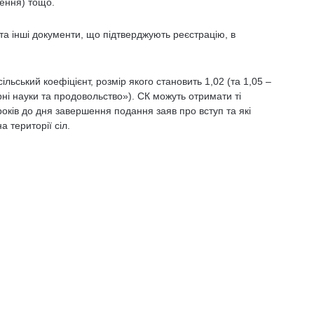
ження) тощо.
та інші документи, що підтверджують реєстрацію, в
сільський коефіцієнт, розмір якого становить 1,02 (та 1,05 –
рні науки та продовольство»). СК можуть отримати ті
оків до дня завершення подання заяв про вступ та які
 території сіл.