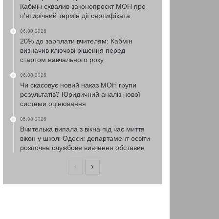
Кабмін схвалив законопроєкт МОН про
п’ятирічний термін дії сертифіката
06.08.2026
20% до зарплати вчителям: Кабмін
визначив ключові рішення перед
стартом навчального року
06.08.2026
Чи скасовує новий наказ МОН групи
результатів? Юридичний аналіз нової
системи оцінювання
05.08.2026
Вчителька випала з вікна під час миття
вікон у школі Одеси: департамент освіти
розпочне службове вивчення обставин
Попередня
Наступна
сторінка
сторінка