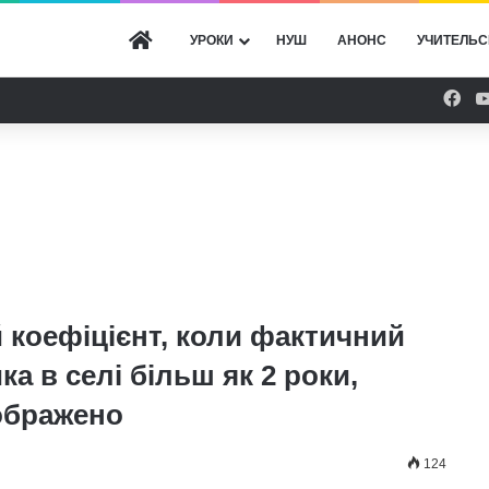
ГОЛОВНА
УРОКИ
НУШ
АНОНС
УЧИТЕЛЬС
Fac
 коефіцієнт, коли фактичний
ка в селі більш як 2 роки,
дображено
124