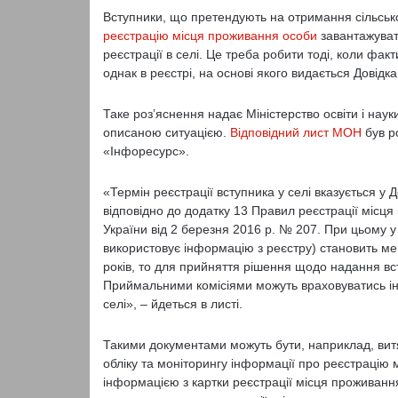
Вступники, що претендують на отримання сільсько
реєстрацію місця проживання особи
завантажувати
реєстрації в селі. Це треба робити тоді, коли фак
однак в реєстрі, на основі якого видається Довідк
Таке роз’яснення надає Міністерство освіти і науки
описаною ситуацією.
Відповідний лист МОН
був ро
«Інфоресурс».
«Термін реєстрації вступника у селі вказується у
відповідно до додатку 13 Правил реєстрації місц
України від 2 березня 2016 р. № 207. При цьому у 
використовує інформацію з реєстру) становить мен
років, то для прийняття рішення щодо надання вст
Приймальними комісіями можуть враховуватись ін
селі», – йдеться в листі.
Такими документами можуть бути, наприклад, витяг
обліку та моніторингу інформації про реєстрацію 
інформацією з картки реєстрації місця проживання 