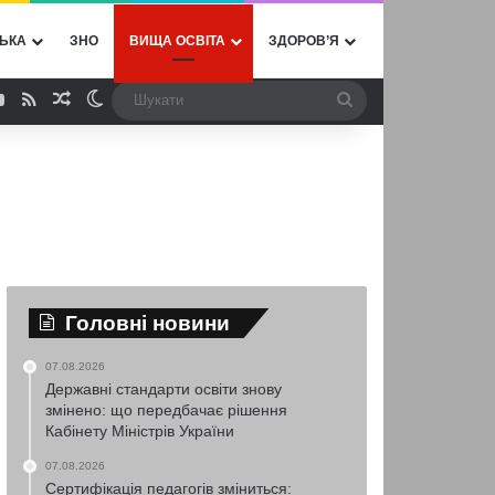
ЬКА
ЗНО
ВИЩА ОСВІТА
ЗДОРОВ’Я
ebook
YouTube
RSS
Випадкова стаття
Switch skin
Шукати
Головні новини
07.08.2026
Державні стандарти освіти знову
змінено: що передбачає рішення
Кабінету Міністрів України
07.08.2026
Сертифікація педагогів зміниться: