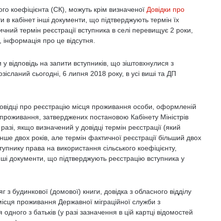
го коефіцієнта (СК), можуть крім визначеної
Довідки про
 в кабінет інші документи, що підтверджують термін їх
тичний термін реєстрації вступника в селі перевищує 2 роки,
а, інформація про це відсутня.
 у відповідь на запити вступників, що зіштовхнулися з
зісланий сьогодні, 6 липня 2018 року, в усі виші та ДП
 Довідці про реєстрацію місця проживання особи, оформленій
я проживання, затверджених постановою Кабінету Міністрів
разі, якщо визначений у довідці термін реєстрації (який
ше двох років, але термін фактичної реєстрації більший двох
упнику права на використання сільського коефіцієнту,
ші документи, що підтверджують реєстрацію вступника у
 з будинкової (домової) книги, довідка з обласного відділу
місця проживання Державної міграційної служби з
одного з батьків (у разі зазначення в цій картці відомостей