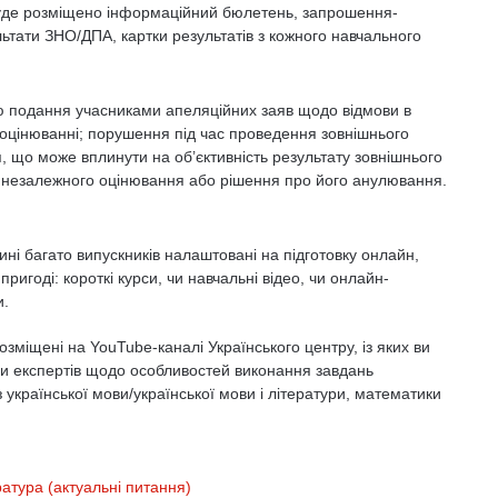
буде розміщено інформаційний бюлетень, запрошення-
льтати ЗНО/ДПА, картки результатів з кожного навчального
ю подання учасниками апеляційних заяв щодо відмови в
 оцінюванні; порушення під час проведення зовнішнього
, що може вплинути на об’єктивність результату зовнішнього
о незалежного оцінювання або рішення про його анулювання.
ині багато випускників налаштовані на підготовку онлайн,
ригоді: короткі курси, чи навчальні відео, чи онлайн-
и.
зміщені на YouTube-каналі Українського центру, із яких ви
ди експертів щодо особливостей виконання завдань
 української мови/української мови і літератури, математики
ратура (актуальні питання)