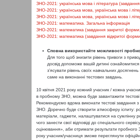
ЗНО-2021: українська мова і література (завдання
ЗНО-2021: українська мова, українська мова і літ
ЗНО-2021: українська мова, українська мова і літе
ЗНО-2021: математика. Загальна інформація
ЗНО-2021: математика (завдання закритої форми,
ЗНО-2021: математика (завдання відкритої форми
Сповна використайте можливості пробн
Для того щоб знизити рівень тривоги з прив
досвід допоможе вашій дитині ознайомитися
з’ясувати рівень своїх навчальних досягнень
саме на виконанні тестових завдань.
10 квітня 2021 року кожний учасник / кожна учасн
в пробному ЗНО, можна буде завантажити тестові з
Рекомендуємо вдома виконати тестові завдання з 
ЗНО. Доречно буде створити атмосферу іспиту: роз
матеріали, гаджети, налаштуватися на сумлінну ро
чого занести свої відповіді до спеціального серв
оцінювання», аби отримати результати пробного З
року учасник/учасниця зможе переглянути офіційн