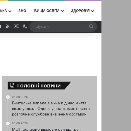
ЬКА
ЗНО
ВИЩА ОСВІТА
ЗДОРОВ’Я
ebook
YouTube
RSS
Випадкова стаття
Switch skin
Шукати
Головні новини
05.08.2026
Вчителька випала з вікна під час миття
вікон у школі Одеси: департамент освіти
розпочне службове вивчення обставин
05.08.2026
МОН офіційно відмовилося від груп