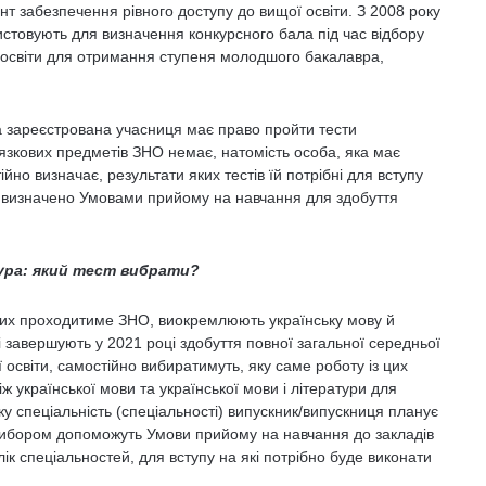
т забезпечення рівного доступу до вищої освіти. З 2008 року
стовують для визначення конкурсного бала під час відбору
ої освіти для отримання ступеня молодшого бакалавра,
а зареєстрована учасниця має право пройти тести
язкових предметів ЗНО немає, натомість особа, яка має
йно визначає, результати яких тестів їй потрібні для вступу
ів визначено Умовами прийому на навчання для здобуття
тура: який тест вибрати?
 яких проходитиме ЗНО, виокремлюють українську мову й
які завершують у 2021 році здобуття повної загальної середньої
 освіти, самостійно вибиратимуть, яку саме роботу із цих
 української мови та української мови і літератури для
у спеціальність (спеціальності) випускник/випускниця планує
 вибором допоможуть Умови прийому на навчання до закладів
лік спеціальностей, для вступу на які потрібно буде виконати