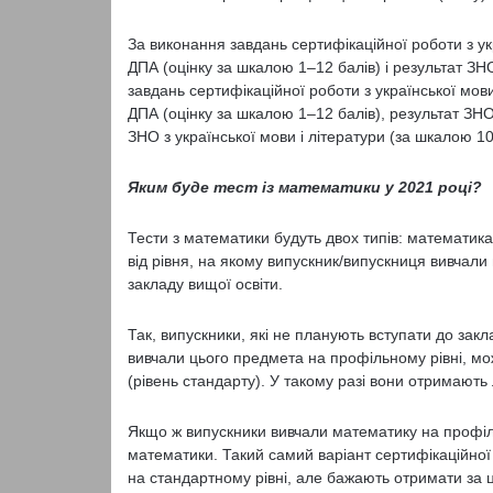
За виконання завдань сертифікаційної роботи з ук
ДПА (оцінку за шкалою 1‒12 балів) і результат ЗН
завдань сертифікаційної роботи з української мови
ДПА (оцінку за шкалою 1‒12 балів), результат ЗНО
ЗНО з української мови і літератури (за шкалою 10
Яким буде тест із математики у 2021 році?
Тести з математики будуть двох типів: математика
від рівня, на якому випускник/випускниця вивчали 
закладу вищої освіти.
Так, випускники, які не планують вступати до закл
вивчали цього предмета на профільному рівні, мо
(рівень стандарту). У такому разі вони отримают
Якщо ж випускники вивчали математику на профіль
математики. Такий самий варіант сертифікаційної
на стандартному рівні, але бажають отримати за 