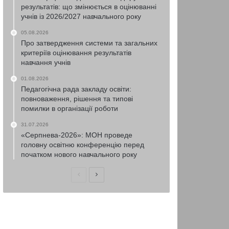
результатів: що змінюється в оцінюванні
учнів із 2026/2027 навчального року
05.08.2026
Про затвердження системи та загальних
критеріїв оцінювання результатів
навчання учнів
01.08.2026
Педагогічна рада закладу освіти:
повноваження, рішення та типові
помилки в організації роботи
31.07.2026
«Серпнева-2026»: МОН проведе
головну освітню конференцію перед
початком нового навчального року
Попередня
Наступна
сторінка
сторінка