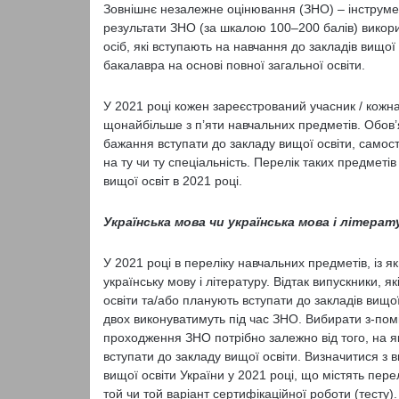
Зовнішнє незалежне оцінювання (ЗНО) – інструмен
результати ЗНО (за шкалою 100‒200 балів) викори
осіб, які вступають на навчання до закладів вищ
бакалавра на основі повної загальної освіти.
У 2021 році кожен зареєстрований учасник / кожн
щонайбільше з п’яти навчальних предметів. Обов’
бажання вступати до закладу вищої освіти, самості
на ту чи ту спеціальність. Перелік таких предмет
вищої освіт в 2021 році.
Українська мова чи українська мова і літера
У 2021 році в переліку навчальних предметів, із
українську мову і літературу. Відтак випускники, 
освіти та/або планують вступати до закладів вищої
двох виконуватимуть під час ЗНО. Вибирати з-поміж
проходження ЗНО потрібно залежно від того, на як
вступати до закладу вищої освіти. Визначитися з
вищої освіти України у 2021 році, що містять пере
той чи той варіант сертифікаційної роботи (тесту).