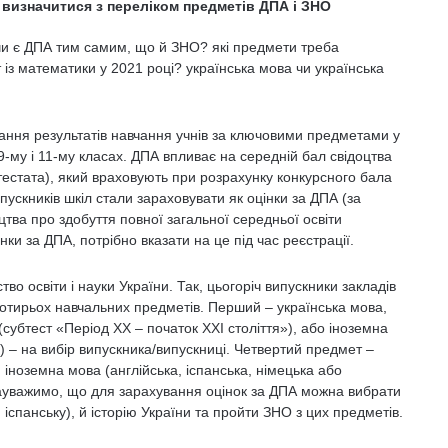
 визначитися з переліком предметів ДПА і ЗНО
: чи є ДПА тим самим, що й ЗНО? які предмети треба
 із математики у 2021 році? українська мова чи українська
ання результатів навчання учнів за ключовими предметами у
 9-му і 11-му класах. ДПА впливає на середній бал свідоцтва
атестата), який враховують при розрахунку конкурсного бала
ипускників шкіл стали зараховувати як оцінки за ДПА (за
цтва про здобуття повної загальної середньої освіти
ки за ДПА, потрібно вказати на це під час реєстрації.
о освіти і науки України. Так, цьогоріч випускники закладів
чотирьох навчальних предметів. Перший – українська мова,
 (субтест «Період XX – початок XXI століття»), або іноземна
а) – на вибір випускника/випускниці. Четвертий предмет –
, іноземна мова (англійська, іспанська, німецька або
. Зауважимо, що для зарахування оцінок за ДПА можна вибрати
 іспанську), й історію України та пройти ЗНО з цих предметів.