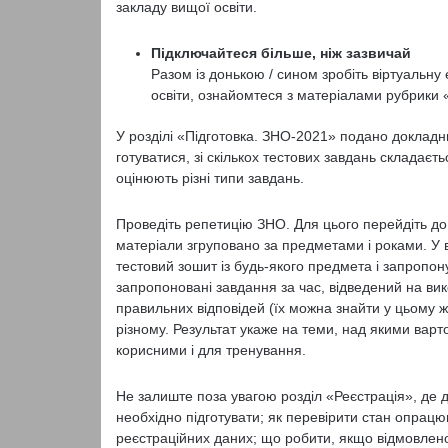
закладу вищої освіти.
Підключайтеся більше, ніж зазвичай
Разом із донькою / сином зробіть віртуальну
освіти, ознайомтеся з матеріалами рубрики
У розділі «Підготовка. ЗНО-2021» подано докладн
готуватися, зі скількох тестових завдань складаєть
оцінюють різні типи завдань.
Проведіть репетицію ЗНО. Для цього перейдіть до 
матеріали згруповано за предметами і роками. У в
тестовий зошит із будь-якого предмета і запропо
запропоновані завдання за час, відведений на вико
правильних відповідей (їх можна знайти у цьому ж 
різному. Результат укаже на теми, над якими вар
корисними і для тренування.
Не залиште поза увагою розділ «Реєстрація», де 
необхідно підготувати; як перевірити стан опрацю
реєстраційних даних; що робити, якщо відмовлено