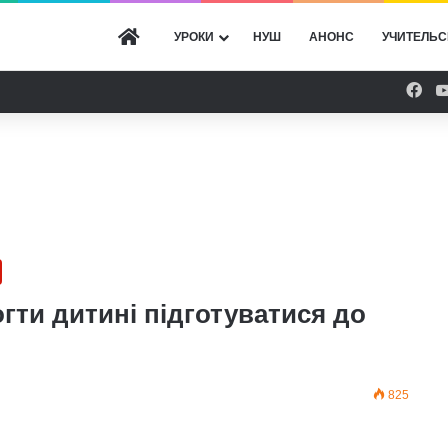
ГОЛОВНА
УРОКИ
НУШ
АНОНС
УЧИТЕЛЬС
Fac
гти дитині підготуватися до
825