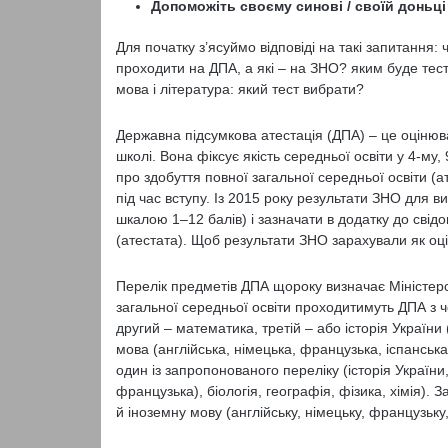
Допоможіть своєму синові / своїй доньці
Для початку з’ясуймо відповіді на такі запитання
проходити на ДПА, а які – на ЗНО? яким буде тест
мова і література: який тест вибрати?
Державна підсумкова атестація (ДПА) – це оцінюв
школі. Вона фіксує якість середньої освіти у 4-му,
про здобуття повної загальної середньої освіти (
під час вступу. Із 2015 року результати ЗНО для в
шкалою 1‒12 балів) і зазначати в додатку до свідо
(атестата). Щоб результати ЗНО зарахували як оцін
Перелік предметів ДПА щороку визначає Міністерств
загальної середньої освіти проходитимуть ДПА з 
другий – математика, третій – або історія України
мова (англійська, німецька, французька, іспанськ
один із запропонованого переліку (історія України
французька), біологія, географія, фізика, хімія)
й іноземну мову (англійську, німецьку, французьку,