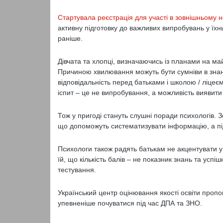
Стартувала реєстрація для участі в зовнішньому 
активну підготовку до важливих випробувань у їхньо
раніше.
Дівчата та хлопці, визначаючись із планами на ма
Причиною хвилювання можуть бути сумніви в знанн
відповідальність перед батьками і школою / ліцеє
іспит – це не випробування, а можливість виявити 
Тож у пригоді стануть слушні поради психологів.
що допоможуть систематизувати інформацію, а під 
Психологи також радять батькам не акцентувати ув
їй, що кількість балів – не показник знань та усп
тестування.
Український центр оцінювання якості освіти проп
упевненіше почуватися під час ДПА та ЗНО.