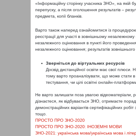
«Інформаційну сторінку учасника ЗНО», на якій 
перепуску, а після оголошення результатів – резу
предмета, копії бланків.
Варто також наперед ознайомитися із процедуро
реєстрації для участі в зовнішньому незалежному
незалежного оцінювання в пункті його проведення
незалежного оцінювання; результатів зовнішньог
Зверніться до віртуальних ресурсів
Досвід дистанційної освіти має свої плюси. Н
тому варто проаналізувати, що може стати в п
тестування, чи цілі освітні онлайн-платформ
Не варто залишати поза увагою відеоматеріали, ро
дізнаєтеся, як відбувається ЗНО, отримаєте пора
демонстраційних варіантів сертифікаційних робіт з
тощо.
ПРОСТО ПРО ЗНО-2020
ПРОСТО ПРО ЗНО-2020: ІНОЗЕМНІ МОВИ
ЗНО-2021: українська мова/українська мова і літе