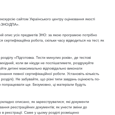
 екскурсію сайтом Українського центру оцінювання якості
 «ЗНО/ДПА».
ий опис усіх предметів ЗНО: за якою програмою потрібно
ся сертифікаційна робота, скільки часу відводиться на тест, як
розділу «Підготовка. Тести минулих років», де тестові
ихідний, коли ви нікуди не поспішатимете, роздрукуйте
нуйте дитині максимально відповідально виконати
нання певної сертифікаційної роботи. Установіть кількість
розділі). Не забувайте, що різні типи завдань оцінюють по-
то попрацювати ще. Безумовно, ці матеріали будуть
докладно описано, як зареєструватися; які документи
вання реєстраційних документів; як унести зміни до
 в реєстрації. Саме у цьому розділі розміщено