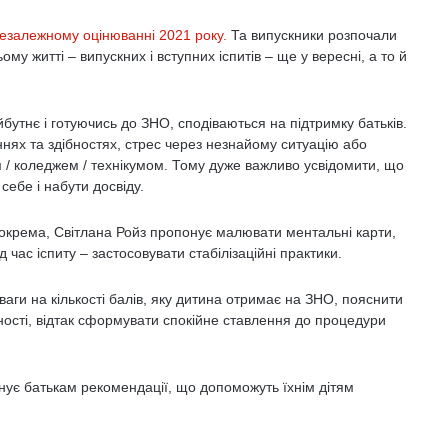
незалежному оцінюванні 2021 року.
Та випускники розпочали
му житті – випускних і вступних іспитів – ще у вересні, а то й
йбутнє і готуючись до ЗНО, сподіваються на підтримку батьків.
ях та здібностях, стрес через незнайому ситуацію або
м / коледжем / технікумом. Тому дуже важливо усвідомити, що
себе і набути досвіду.
 Зокрема, Світлана Ройз пропонує малювати ментальні карти,
час іспиту – застосовувати стабілізаційні практики.
аги на кількості балів, яку дитина отримає на ЗНО, пояснити
ішності, відтак сформувати спокійне ставлення до процедури
онує батькам рекомендації, що допоможуть їхнім дітям