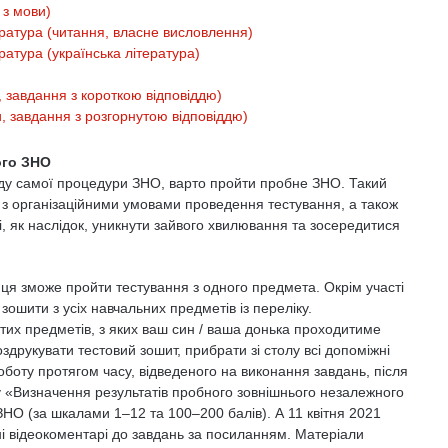
 з мови)
ература (читання, власне висловлення)
ратура (українська література)
 завдання з короткою відповіддю)
, завдання з розгорнутою відповіддю)
ого ЗНО
оду самої процедури ЗНО, варто пройти пробне ЗНО. Такий
 з організаційними умовами проведення тестування, а також
 і, як наслідок, уникнути зайвого хвилювання та зосередитися
иця зможе пройти тестування з одного предмета. Окрім участі
ошити з усіх навчальних предметів із переліку.
тих предметів, з яких ваш син / ваша донька проходитиме
друкувати тестовий зошит, прибрати зі столу всі допоміжні
боту протягом часу, відведеного на виконання завдань, після
ісу «Визначення результатів пробного зовнішнього незалежного
НО (за шкалами 1‒12 та 100‒200 балів). А 11 квітня 2021
і відеокоментарі до завдань за посиланням. Матеріали