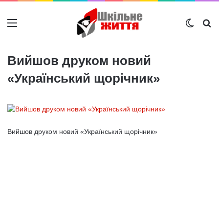
Меню
Switch
Ш
Вийшов друком новий
«Український щорічник»
Вийшов друком новий «Український щорічник»